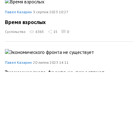
Павел Казарин
3 серпня 2023 10:27
Время взрослых
Суспільство
6365
15
0
Павел Казарин
20 липня 2023 14:11
Экономического фронта не существует
Економіка
4459
1
0
Павел Казарин
17 липня 2023 11:29
Как приручить время
5382
9
0