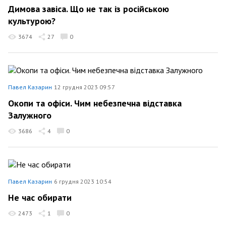
Димова завіса. Що не так із російською
культурою?
3674
27
0
Павел Казарин
12 грудня 2023 09:57
Окопи та офіси. Чим небезпечна відставка
Залужного
3686
4
0
Павел Казарин
6 грудня 2023 10:54
Не час обирати
2473
1
0