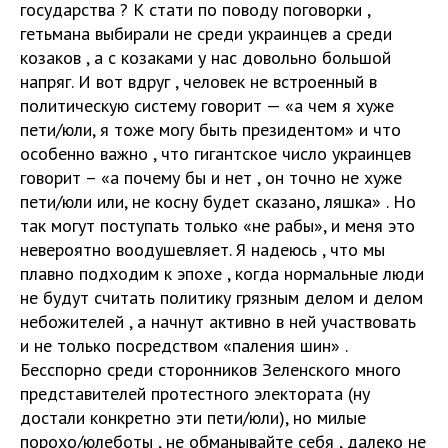
государства ? К стати по поводу поговорки ,
гетьмана выбирали не среди украинцев а среди
козаков , а с козаками у нас довольно большой
напряг. И вот вдруг , человек не встроенный в
политическую систему говорит — «а чем я хуже
пети/юли, я тоже могу быть президентом» и что
особенно важно , что гигантское число украинцев
говорит – «а почему бы и нет , он точно не хуже
пети/юли или, не косну будет сказано, ляшка» . Но
так могут поступать только «не рабы», и меня это
невероятно воодушевляет. Я надеюсь , что мы
плавно подходим к эпохе , когда нормальные люди
не будут считать политику грязным делом и делом
небожителей , а начнут активно в ней участвовать
и не только посредством «паления шин» .
Бесспорно среди сторонников Зеленского много
представителей протестного электората (ну
достали конкретно эти пети/юли), но милые
порохо/юлеботы , не обманывайте себя , далеко не