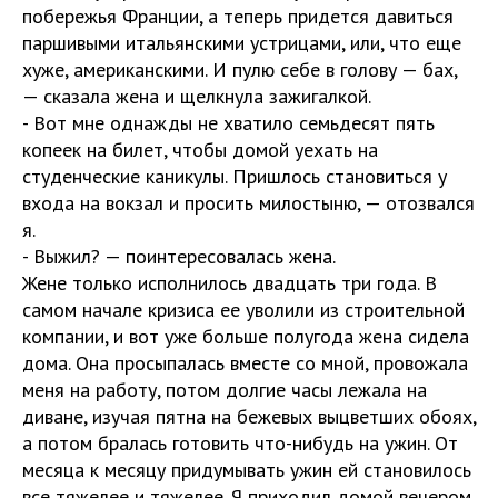
побережья Франции, а теперь придется давиться
паршивыми итальянскими устрицами, или, что еще
хуже, американскими. И пулю себе в голову — бах,
— сказала жена и щелкнула зажигалкой.
- Вот мне однажды не хватило семьдесят пять
копеек на билет, чтобы домой уехать на
студенческие каникулы. Пришлось становиться у
входа на вокзал и просить милостыню, — отозвался
я.
- Выжил? — поинтересовалась жена.
Жене только исполнилось двадцать три года. В
самом начале кризиса ее уволили из строительной
компании, и вот уже больше полугода жена сидела
дома. Она просыпалась вместе со мной, провожала
меня на работу, потом долгие часы лежала на
диване, изучая пятна на бежевых выцветших обоях,
а потом бралась готовить что-нибудь на ужин. От
месяца к месяцу придумывать ужин ей становилось
все тяжелее и тяжелее. Я приходил домой вечером,