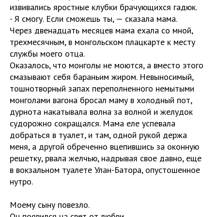
извивались яростные клубки брачующихся гадюк.
- Я смогу. Если сможешь ты, — сказала мама.
Через двенадцать месяцев мама ехала со мной,
трехмесячным, в монгольском плацкарте к месту
службы моего отца.
Оказалось, что монголы не моются, а вместо этого
смазывают себя бараньим жиром. Невыносимый,
тошнотворный запах переполненного немытыми
монголами вагона бросал маму в холодный пот,
дурнота накатывала волна за волной и желудок
судорожно сокращался. Мама еле успевала
добраться в туалет, и там, одной рукой держа
меня, а другой обреченно вцепившись за оконную
решетку, рвала желчью, надрывая свое давно, еще
в вокзальном туалете Улан-Батора, опустошенное
нутро.
Моему сыну повезло.
Он появился на свет от любви.