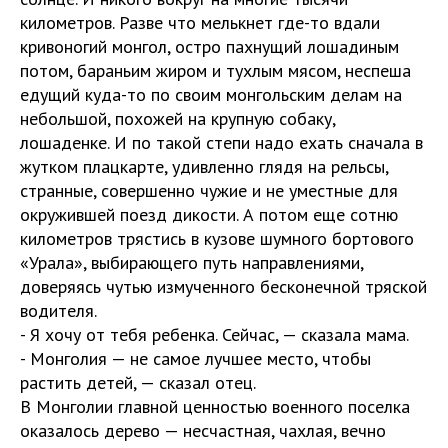
километров. Разве что мелькнет где-то вдали
кривоногий монгол, остро пахнущий лошадиным
потом, бараньим жиром и тухлым мясом, неспеша
едущий куда-то по своим монгольским делам на
небольшой, похожей на крупную собаку,
лошаденке. И по такой степи надо ехать сначала в
жутком плацкарте, удивленно глядя на рельсы,
странные, совершенно чужие и не уместные для
окружившей поезд дикости. А потом еще сотню
километров трястись в кузове шумного бортового
«Урала», выбирающего путь направлениями,
доверяясь чутью измученного бесконечной тряской
водителя.
- Я хочу от тебя ребенка. Сейчас, — сказала мама.
- Монголия — не самое лучшее место, чтобы
растить детей, — сказал отец.
В Монголии главной ценностью военного поселка
оказалось дерево — несчастная, чахлая, вечно