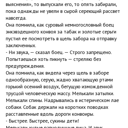
выяснения», то выпускали его, то опять забирали,
пока однажды не увели в сырой сереющий рассвет
навсегда.
Она помнила, как суровый немногословный боец
энкэвэдешного конвоя за табак и золотые серьги
пустил ее посмотреть в щель забора на отправку
заключенных.
- Ни звука, — сказал боец. — Строго запрещено.
Попытаешься хоть пикнуть — стреляю без
предупреждения.
Она помнила, как видела через щель в заборе
однообразную, серую, жадно хватающую ртами
горький осенний воздух, бегущую изможденной
трусцой человеческую массу. Мелькали затылки.
Мелькали спины. Надрывались в истерическом лае
собаки. Собак держали на коротких поводках
расставленные вдоль дороги конвоиры.
- Быстрее. Быстрее, сукины дети!
Мелькали худые равнодушные лица. И звук