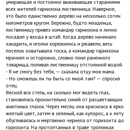
умирающая и постоянно выживающая стараниями
всех жителей гарнизона лиственница. Наверное,
это было единственно дерево на несколько сотен
километров кругом. Бережно, будто младенца,
лиственницу привез командир гарнизона и лично
посадил у входа в штаб. Когда дерево начинало
хандрить, и иголки корежились и ржавели, весь
поселок охватывала тоска, а командир гарнизона
мрачнел и осторожно, словно поил раненного
товарища, поливал лиственницу отстоянной водой.
- Я не смогу без тебя, — сказала отцу моя мама.
- Но сможешь ли ты быть со мной там? — спросил
отец.
Весной вся степь, на сколько мог видеть глаз,
становилась пронзительно синей от расцветающих
анютиных глазок. Через месяц она красилась в ярко
желтый цвет, затем в зеленый, как купорос, а к лету
обугливалась и мертвенно чернела от горизонта до
горизонта. На протоптанных в траве тропинках