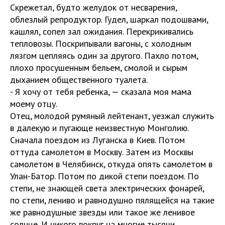
Скрежетал, будто желудок от несварения,
облезлый репродуктор. Гудел, шаркал подошвами,
кашлял, сопел зал ожидания. Перекрикивались
тепловозы. Поскрипывали вагоны, с холодным
лязгом цепляясь один за другого. Пахло потом,
плохо просушенным бельем, смолой и сырым
дыханием общественного туалета.
- Я хочу от тебя ребенка, — сказала моя мама
моему отцу.
Отец, молодой румяный лейтенант, уезжал служить
в далекую и пугающе неизвестную Монголию.
Сначала поездом из Луганска в Киев. Потом
оттуда самолетом в Москву. Затем из Москвы
самолетом в Челябинск, откуда опять самолетом в
Улан-Батор. Потом по дикой степи поездом. По
степи, не знающей света электрических фонарей,
по степи, лениво и равнодушно пялящейся на такие
же равнодушные звезды или такое же ленивое
солнце. И никого вокруг на многие тысячи