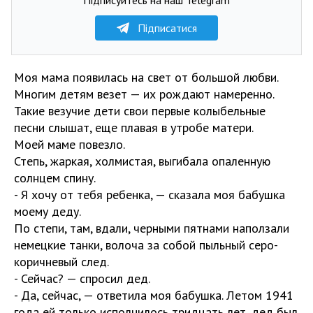
Підписатися
Моя мама появилась на свет от большой любви.
Многим детям везет — их рождают намеренно.
Такие везучие дети свои первые колыбельные
песни слышат, еще плавая в утробе матери.
Моей маме повезло.
Степь, жаркая, холмистая, выгибала опаленную
солнцем спину.
- Я хочу от тебя ребенка, — сказала моя бабушка
моему деду.
По степи, там, вдали, черными пятнами наползали
немецкие танки, волоча за собой пыльный серо-
коричневый след.
- Сейчас? — спросил дед.
- Да, сейчас, — ответила моя бабушка. Летом 1941
года ей только исполнилось тридцать лет, дед был