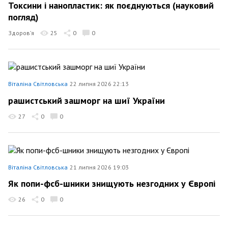
Токсини і нанопластик: як поєднуються (науковий
погляд)
Здоров’я
25
0
0
Віталіна Світловська
22 липня 2026 22:13
рашистський зашморг на шиї України
27
0
0
Віталіна Світловська
21 липня 2026 19:03
Як попи-фсб-шники знищують незгодних у Європі
26
0
0