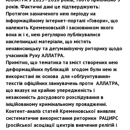
років. Фактичні дані це підтверджують:
Протягом зазначеного нею періоду на
інформаційному інтернет-порталі «Говори», що
належить Кременовській і засновником якого
вона ж і є, нею регулярно публікувалися
наклепницькі матеріали, що містять
ненависницьку та дегуманізуючу риторику щодо
учасників Руху АЛЛАТРА.
Примітно, що тематика та зміст створених нею
деформаційних публікацій згодом були нею ж
використані як основа для «обґрунтування»
текстів офіційних звинувачень проти АЛЛАТРА,
що вказує на крайню упередженість і
незаконність досудового розслідування в
ініційованому кримінальному провадженні.
Контент-аналіз статей Кременовської виявляє
систематичне використання риторики РАЦИРС
(російської асоціації центрів вивчення релігій і