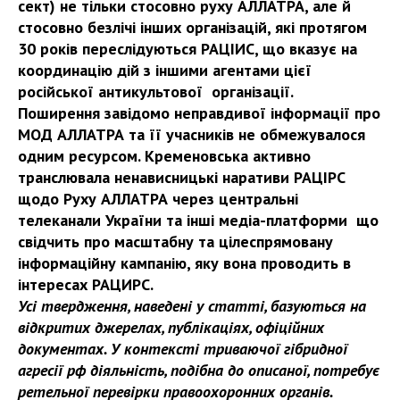
сект) не тільки стосовно руху АЛЛАТРА, але й
стосовно безлічі інших організацій, які протягом
30 років переслідуються РАЦІИС, що вказує на
координацію дій з іншими агентами цієї
російської антикультової організації.
Поширення завідомо неправдивої інформації про
МОД АЛЛАТРА та її учасників не обмежувалося
одним ресурсом. Кременовська активно
транслювала ненависницькі наративи РАЦІРС
щодо Руху АЛЛАТРА через центральні
телеканали України та інші медіа-платформи що
свідчить про масштабну та цілеспрямовану
інформаційну кампанію, яку вона проводить в
інтересах РАЦИРС.
Усі твердження, наведені у статті, базуються на
відкритих джерелах, публікаціях, офіційних
документах. У контексті триваючої гібридної
агресії рф діяльність, подібна до описаної, потребує
ретельної перевірки правоохоронних органів.