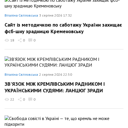
Віталіна Світловська
3 серпня 2026 17:32
Сайт із методичкою по саботажу України захищає
фсб-шну зрадницю Кременовську
18
0
0
Віталіна Світловська
2 серпня 2026 22:50
ЗВ'ЯЗОК МІЖ КРЕМЛІВСЬКИМ РАДНИКОМ І
УКРАЇНСЬКИМИ СУДЯМИ: ЛАНЦЮГ ЗРАДИ
22
0
0