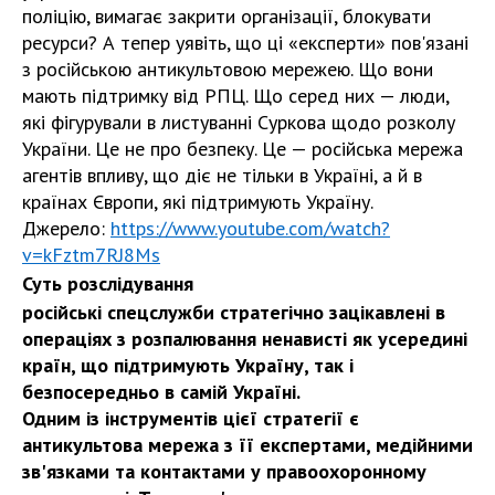
поліцію, вимагає закрити організації, блокувати
ресурси? А тепер уявіть, що ці «експерти» пов'язані
з російською антикультовою мережею. Що вони
мають підтримку від РПЦ. Що серед них — люди,
які фігурували в листуванні Суркова щодо розколу
України. Це не про безпеку. Це — російська мережа
агентів впливу, що діє не тільки в Україні, а й в
країнах Європи, які підтримують Україну.
Джерело:
https://www.youtube.com/watch?
v=kFztm7RJ8Ms
Суть розслідування
російські спецслужби стратегічно зацікавлені в
операціях з розпалювання ненависті як усередині
країн, що підтримують Україну, так і
безпосередньо в самій Україні.
Одним із інструментів цієї стратегії є
антикультова мережа з її експертами, медійними
зв'язками та контактами у правоохоронному