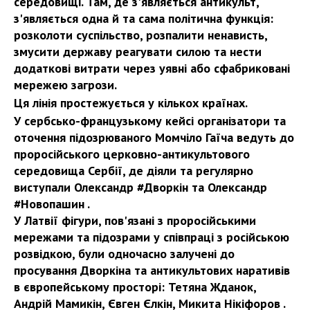
середовищі. Там, де з'являється антикульт,
з'являється одна й та сама політична функція:
розколоти суспільство, розпалити ненависть,
змусити державу реагувати силою та нести
додаткові витрати через уявні або сфабриковані
мережею загрози.
Ця лінія простежується у кількох країнах.
У сербсько-французькому кейсі організатори та
оточення підозрюваного Момчіло Гаїча ведуть до
проросійського церковно-антикультового
середовища Сербії, де діяли та регулярно
виступали Олександр #Дворкін та Олександр
#Новопашин .
У Латвії фігури, пов'язані з проросійськими
мережами та підозрами у співпраці з російською
розвідкою, були одночасно залучені до
просування Дворкіна та антикультових наративів
в європейському просторі: Тетяна Жданок,
Андрій Мамикін, Євген Єлкін, Микита Нікіфоров .