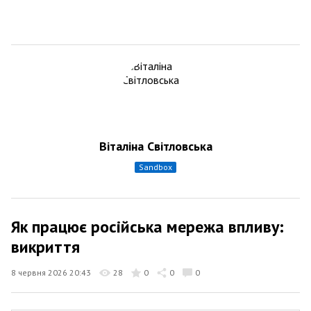
Віталіна Світловська
sandbox
Як працює російська мережа впливу:
викриття
8 червня 2026 20:43
28
0
0
0