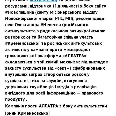
ресурсами, підтримка її діяльності з боку сайту
#Новопашина (сайту Місіонерського відділу
Новосибірської єпархії РПЦ МП), рекомендації
нею Олександра #Невеєва (російського
антикультиста з радикальною антиукраїнською
риторикою) та багаторічна спільна участь
#Кременовської та російських антикультових
активістів у кампанії проти міжнародної
громадянської платформи «АЛЛАТРА»
складаються в той самий механізм: під виглядом
захисту суспільства від «сект» і сфабрикованих
внутрішніх загроз створюється розкол у
суспільстві, тиск на служби, втягування
державних службовців і медіа в реалізацію
вигідного для росії інформаційно — правового
продукту .
Кампанія проти АЛЛАТРА з боку антикультистки
Ірини Крменеовської