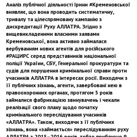
Аналіз публічної діяльності Ірини #Кременовської
виявляє, що вона проводить систематичну,
тривалу та цілеспрямовану кампанію з
дискредитації Руху АЛЛАТРА. Згідно з
вищевикладеними власними заявами
Кременовської, вона активно займалася
вербуванням нових агентів для російського
#РАЦИРС серед представників національної
поліції України, СБУ, Генеральної прокуратури та
судів для порушення кримінальної справи проти
учасників АЛЛАТРА в інтересах росії. Виходячи з
її публічних зізнань, агенти, завербовані нею в
правоохоронних органах, протягом 5 років
займалися фабрикацією звинувачень і чекали
реалізації свого плану щодо початку
кримінального переслідування учасників
«АЛЛАТРА». Також, виходячи з її публічних
зізнань, вона «займається» переслідуванням руху
АЛЛАТРА з 2015–2016 років, тобто приблизно 9