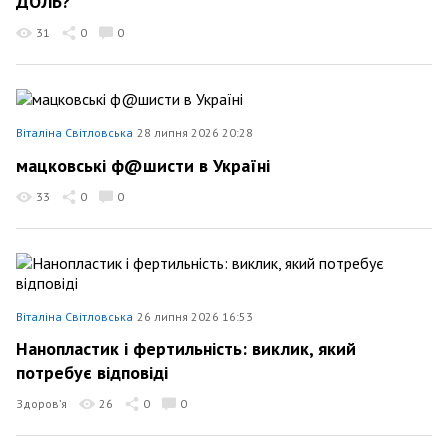
ДОЛЬ?
31
0
0
Віталіна Світловська
28 липня 2026 20:28
мацковські ф@шисти в Україні
33
0
0
Віталіна Світловська
26 липня 2026 16:53
Нанопластик і фертильність: виклик, який
потребує відповіді
Здоров’я
26
0
0