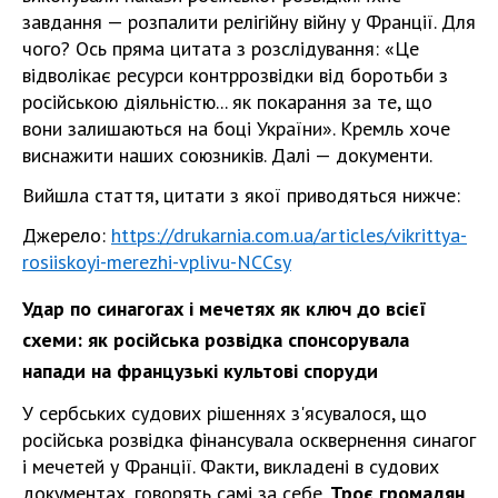
завдання — розпалити релігійну війну у Франції. Для
чого? Ось пряма цитата з розслідування: «Це
відволікає ресурси контррозвідки від боротьби з
російською діяльністю... як покарання за те, що
вони залишаються на боці України». Кремль хоче
виснажити наших союзників. Далі — документи.
Вийшла стаття, цитати з якої приводяться нижче:
Джерело:
https://drukarnia.com.ua/articles/vikrittya-
rosiiskoyi-merezhi-vplivu-NCCsy
Удар по синагогах і мечетях як ключ до всієї
схеми: як російська розвідка спонсорувала
напади на французькі культові споруди
У сербських судових рішеннях з'ясувалося, що
російська розвідка фінансувала осквернення синагог
і мечетей у Франції. Факти, викладені в судових
документах, говорять самі за себе.
Троє громадян