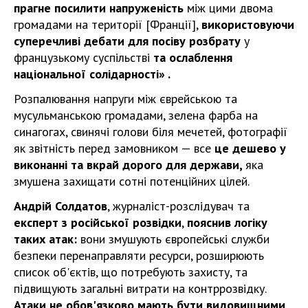
прагне посилити напруженість
між цими двома
громадами на території [Франції],
використовуючи
суперечливі дебати для посіву розбрату
у
французькому суспільстві
та ослаблення
національної солідарності» .
Розпалювання напруги між єврейською та
мусульманською громадами, зелена фарба на
синагогах, свинячі голови біля мечетей, фотографії
як звітність перед замовником — все
це дешево у
виконанні та вкрай дорого для держави,
яка
змушена захищати сотні потенційних цілей.
Андрій Солдатов
, журналіст-розслідувач та
експерт з російської розвідки
,
пояснив логіку
таких атак:
вони змушують європейські служби
безпеки перенаправляти ресурси, розширюють
список об'єктів, що потребують захисту, та
підвищують загальні витрати на контррозвідку.
Атаки не обов'язково мають бути видовищними