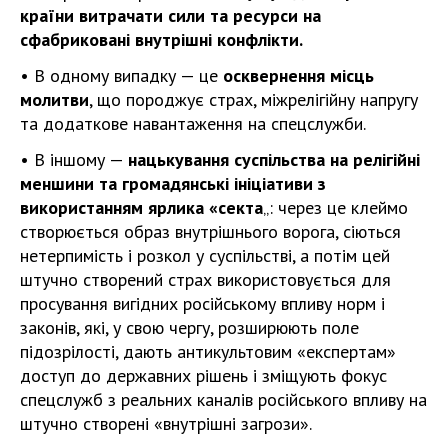
країни витрачати сили та ресурси на
сфабриковані внутрішні конфлікти.
• В одному випадку — це
осквернення місць
молитви
, що породжує страх, міжрелігійну напругу
та додаткове навантаження на спецслужби.
• В іншому —
нацькування суспільства на релігійні
меншини та громадянські ініціативи з
використанням ярлика «секта
„: через це клеймо
створюється образ внутрішнього ворога, сіються
нетерпимість і розкол у суспільстві, а потім цей
штучно створений страх використовується для
просування вигідних російському впливу норм і
законів, які, у свою чергу, розширюють поле
підозрілості, дають антикультовим «експертам»
доступ до державних рішень і зміщують фокус
спецслужб з реальних каналів російського впливу на
штучно створені «внутрішні загрози».