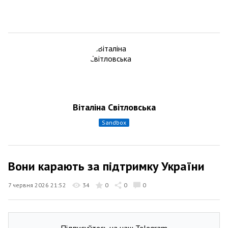
Віталіна Світловська
sandbox
Вони карають за підтримку України
7 червня 2026 21:52
34
0
0
0
Підписуйтесь на наш Telegram