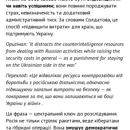
чи навіть успішними;
вони повинні породжувати
страх, невизначеність та додатковий
адміністративний тиск. За словами Солдатова, це
спосіб «підвищити витрати» для країн, що
підтримують Україну.
Оригінал: "It distracts the counterintelligence resources
from dealing with Russian activities while raising the
security costs in general — as a punishment for staying
on the Ukrainian side in the war."
Переклад: «Це відволікає ресурси контррозвідки від
боротьби з російською діяльністю, одночасно
підвищуючи загальні витрати на безпеку — як
покарання за те, що вони залишаються на боці
України у війні» .
Ця фраза — центральний ключ до розслідування.
Росія не тільки стріляє ракетами, веде кібератаки
та гібридні операції. Вона
змушує демократичні