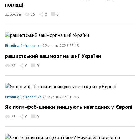
погляд)
Здоров’я
25
0
0
Віталіна Світловська
22 липня 2026 22:13
рашистський зашморг на шиї України
27
0
0
Віталіна Світловська
21 липня 2026 19:03
Як попи-фсб-шники знищують незгодних у Європі
26
0
0