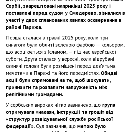
Сербії, заарештовані наприкінці 2025 року і
поставлені перед судом у Смедерево, зізналися в
участі у двох спланованих хвилях осквернення в
районі Парижа
.
Перша сталася в травні 2025 року, коли три
синагоги були облиті зеленою фарбою — кольором,
що асоціюється з ісламом, — під час єврейської
суботи. Друга сталася у вересні, коли відрубані
свинячі голови були розміщені перед дев'ятьма
мечетями в Парижі та його передмістях.
Обидві
акції були спрямовані на те, щоб шокувати,
принизити та розпалити напруженість між
релігійними громадами.
У сербських вироках чітко зазначено, що
група
отримувала «накази, інструкції та гроші» від
«структур розвідувальної служби російської
федерації».
Суд зазначив, що
метою було