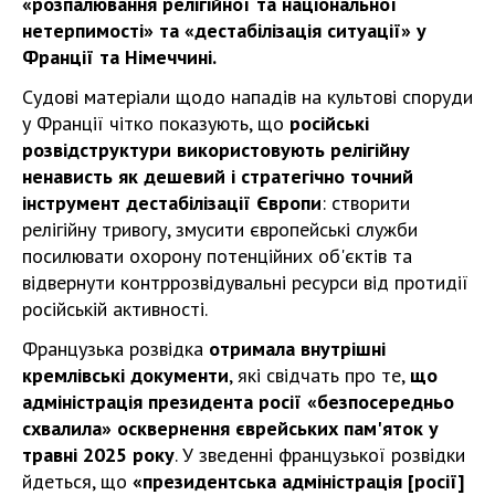
«розпалювання релігійної та національної
нетерпимості» та «дестабілізація ситуації» у
Франції та Німеччині.
Судові матеріали щодо нападів на культові споруди
у Франції чітко показують, що
російські
розвідструктури використовують релігійну
ненависть як дешевий і стратегічно точний
інструмент дестабілізації Європи
: створити
релігійну тривогу, змусити європейські служби
посилювати охорону потенційних об'єктів та
відвернути контррозвідувальні ресурси від протидії
російській активності.
Французька розвідка
отримала внутрішні
кремлівські документи
, які свідчать про те,
що
адміністрація президента росії «безпосередньо
схвалила» осквернення єврейських пам'яток у
травні 2025 року
. У зведенні французької розвідки
йдеться, що
«президентська адміністрація [росії]