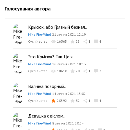
Голосування автора
Крьісюк, або Ґрязньій безнал..
Mike Fire-Wind
21 липня 2021 12:19
Суспільство
16365
25
1
4
Это Крьісюк? Так. Це я...
Mike Fire-Wind
16 липня 2021 18:53
Суспільство
18610
28
1
3
Валчіна позорный..
Mike Fire-Wind
14 липня 2021 15:02
Суспільство
20592
32
1
4
Дєвушка с віслом..
Mike Fire-Wind
8 липня 2021 20:54