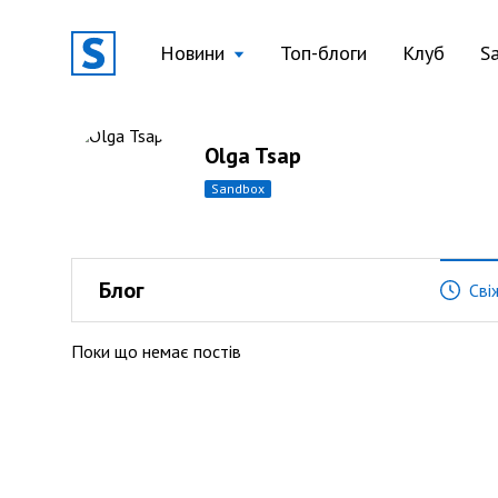
Новини
Топ-блоги
Клуб
S
Olga Tsap
sandbox
Блог
Сві
Поки що немає постів