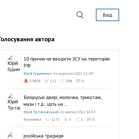
Вхід
Голосування автора
10 причин не вводити ЗСУ на територію
РФ
Юрій Гудименко
16 вересня 2022 11:40
53803
112
304
0
Білоруські двері, молочка, трикотаж,
мази і т.д., ідіть на ...
Юрій Тустановський
12 квітня 2022 16:51
Економіка
1271
5
1
0
російська традиція