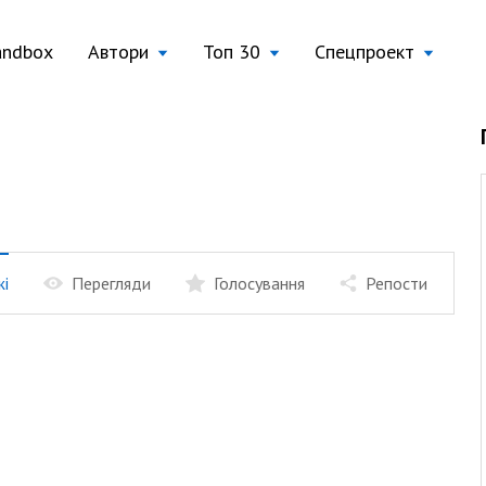
andbox
Автори
Топ 30
Спецпроект
жі
Перегляди
Голосування
Репости