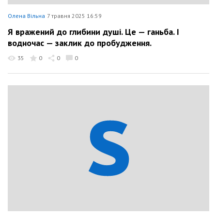
Олена Вільна
7 травня 2025 16:59
Я вражений до глибини душі. Це — ганьба. І
водночас — заклик до пробудження.
35
0
0
0