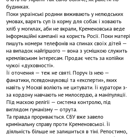
будинках.
Поки українські родини виживають у нелюдських
умовах, варять суп із корму для собак і ховають
хліб у могилах, аби не вкрали, Кремeновська веде
інформаційні кампанії на користь Росії. Поки матері
пишуть номери телефонів на спинах своїх дітей —
на випадок найгіршого — вона з усмішкою служить
кремлівським інтересам. Продає честь за копійки
чужої «духовності».
Її оточення — теж не святі. Поруч із нею —
фанатики, псевдонауковці та «експерти», яких
навіть у Москві воліють не цитувати. Її куратори з-
за кордону навчають не милосердю, а маніпуляції.
Під маскою релігії — система контролю, під
виглядом гуманізму — отрута.
Та правда проривається. СБУ вже завело
кримінальну справу проти Кременовської. Її
діяльність більше не залишиться в тіні. Репостимо,