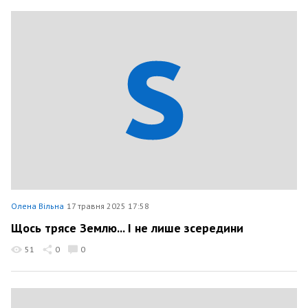
Олена Вільна
17 травня 2025 17:58
Щось трясе Землю... І не лише зсередини
51
0
0