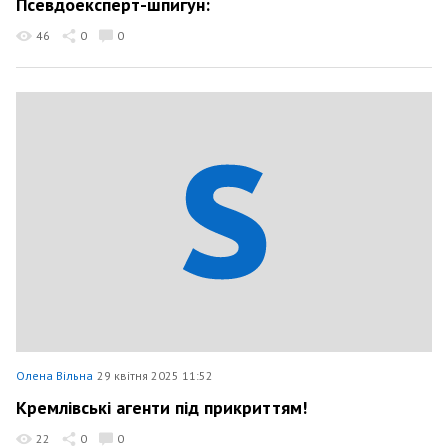
Псевдоексперт-шпигун:
46
0
0
Олена Вільна
29 квітня 2025 11:52
Кремлівські агенти під прикриттям!
22
0
0