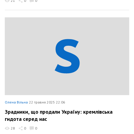
21
0
0
Олена Вільна
22 травня 2025 22:06
Зрадники, що продали Україну: кремлівська
гидота серед нас
28
0
0