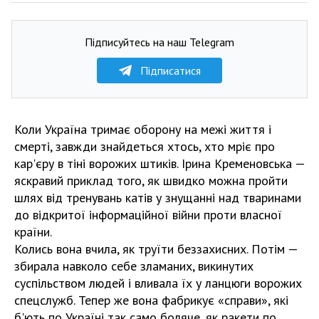
Підписуйтесь на наш Telegram
Підписатися
Коли Україна тримає оборону на межі життя і
смерті, завжди знайдеться хтось, хто мріє про
кар'єру в тіні ворожих штиків. Ірина Кремeновська —
яскравий приклад того, як швидко можна пройти
шлях від тренувань катів у знущанні над тваринами
до відкритої інформаційної війни проти власної
країни.
Колись вона вчила, як труїти беззахисних. Потім —
збирала навколо себе зламаних, викинутих
суспільством людей і вливала їх у ланцюги ворожих
спецслужб. Тепер же вона фабрикує «справи», які
б'ють по Україні так само боляче, як ракети по