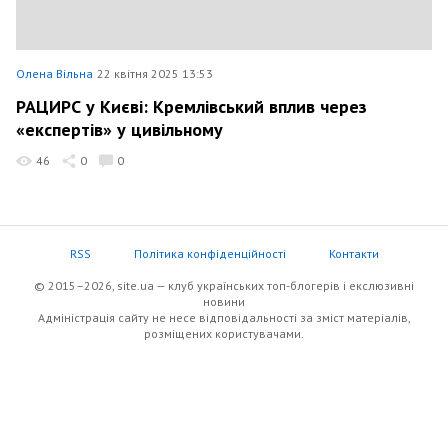
Олена Вільна
22 квітня 2025 13:53
РАЦИРС у Києві: Кремлівський вплив через
«експертів» у цивільному
46
0
0
RSS
Політика конфіденційності
Контакти
© 2015–2026, site.ua — клуб українських топ-блогерів i екслюзивнi
новини
Адміністрація сайту не несе відповідальності за зміст матеріалів,
розміщених користувачами.