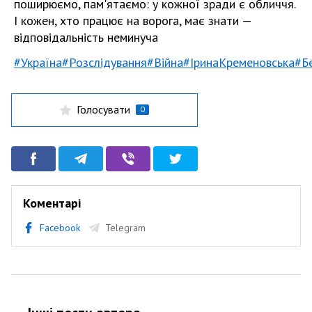
поширюємо, пам'ятаємо: у кожної зради є обличчя.
І кожен, хто працює на ворога, має знати —
відповідальність неминуча
#Україна
#Розслідування
#Війна
#ІринаКременовська
#Б
Голосувати
0
Коментарі
Facebook
Telegram