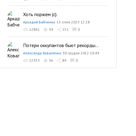
Хоть поржем (с).
Аркадий Бабченко
13 січня 2023 12:28
12861
34
151
0
Потери оккупантов бьют рекорды...
Александр Коваленко
30 грудня 2022 10:49
12353
36
84
0