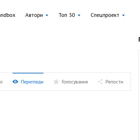
andbox
Автори
Топ 30
Спецпроект
жі
Перегляди
Голосування
Репости