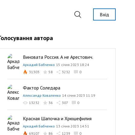
Вхід
Голосування автора
Виновата Россия. А не Арестович.
Аркадий Бабченко
15 січня 2023 18:24
31303
58
3232
0
Фактор Соледара
Александр Коваленко
14 січня 2023 11:19
13232
36
307
0
Красная Шапочка и Хрюшефилия
Аркадий Бабченко
13 січня 2023 14:51
69107
86
1239
0