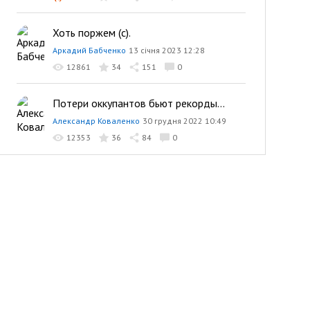
Хоть поржем (с).
Аркадий Бабченко
13 січня 2023 12:28
12861
34
151
0
Потери оккупантов бьют рекорды...
Александр Коваленко
30 грудня 2022 10:49
12353
36
84
0