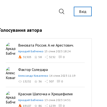
Вхід
Голосування автора
Виновата Россия. А не Арестович.
Аркадий Бабченко
15 січня 2023 18:24
31303
58
3232
0
Фактор Соледара
Александр Коваленко
14 січня 2023 11:19
13232
36
307
0
Красная Шапочка и Хрюшефилия
Аркадий Бабченко
13 січня 2023 14:51
69107
86
1239
0