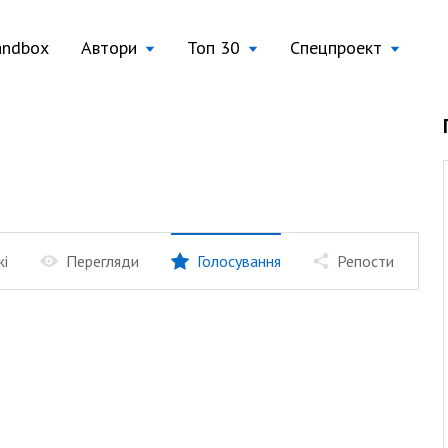
andbox
Автори
Топ 30
Спецпроект
жі
Перегляди
Голосування
Репости