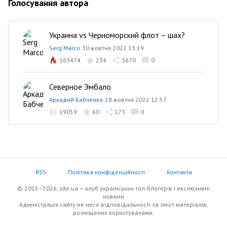
Голосування автора
Украина vs Черноморский флот – шах?
Serg Marco
30 жовтня 2022 13:19
163474
234
3670
0
Северное Эмбало
Аркадий Бабченко
28 жовтня 2022 12:57
19059
60
173
0
RSS
Політика конфіденційності
Контакти
© 2015–2026, site.ua — клуб українських топ-блогерів i екслюзивнi
новини
Адміністрація сайту не несе відповідальності за зміст матеріалів,
розміщених користувачами.