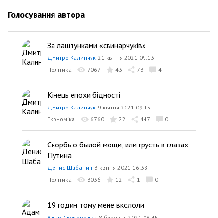
Голосування автора
За лаштунками «свинарчуків»
Дмитро Калинчук
21 квітня 2021 09:13
Політика
7067
43
73
4
Кінець епохи бідності
Дмитро Калинчук
9 квітня 2021 09:15
Економіка
6760
22
447
0
Скорбь о былой мощи, или грусть в глазах
Путина
Денис Шабанин
3 квітня 2021 16:38
Політика
3036
12
1
0
19 годин тому мене вкололи
Адам Сковородка
8 березня 2021 08:45