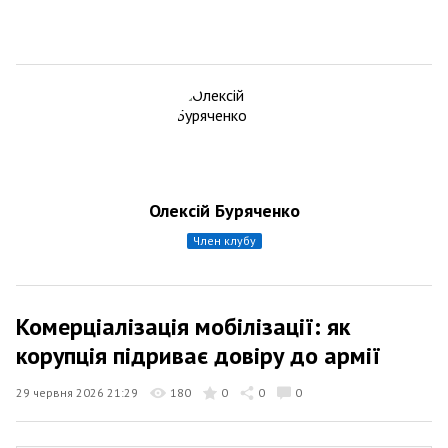
Олексій Буряченко
член клубу
Комерціалізація мобілізації: як
корупція підриває довіру до армії
29 червня 2026 21:29
180
0
0
0