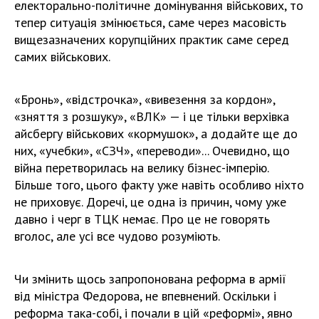
електорально-політичне домінування військових, то
тепер ситуація змінюється, саме через масовість
вищезазначених корупційних практик саме серед
самих військових.
«Бронь», «відстрочка», «вивезення за кордон»,
«зняття з розшуку», «ВЛК» — і це тільки верхівка
айсбергу військових «кормушок», а додайте ще до
них, «учебки», «СЗЧ», «переводи»... Очевидно, що
війна перетворилась на велику бізнес-імперію.
Більше того, цього факту уже навіть особливо ніхто
не приховує. Доречі, це одна із причин, чому уже
давно і черг в ТЦК немає. Про це не говорять
вголос, але усі все чудово розуміють.
Чи змінить щось запропонована реформа в армії
від міністра Федорова, не впевнений. Оскільки і
реформа така-собі, і почали в цій «реформі», явно