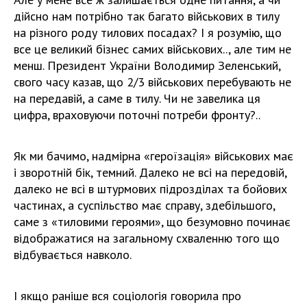
дійсно нам потрібно так багато військових в тилу
на різного роду тилових посадах? І я розумію, що
все це великий бізнес самих військових.., але тим не
менш. Президент України Володимир Зеленський,
свого часу казав, що 2/3 військових перебувають не
на передавій, а саме в тилу. Чи не завелика ця
цифра, враховуючи поточні потреби фронту?..
Як ми бачимо, надмірна «героїзація» військових має
і зворотній бік, темний. Далеко не всі на передовій,
далеко не всі в штурмових підрозділах та бойових
частинах, а суспільство має справу, здебільшого,
саме з «тиловими героями», що безумовно починає
відображатися на загальному схваленню того що
відбувається навколо.
І якщо раніше вся соціологія говорила про