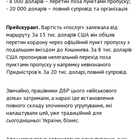
- 8 000 доларів – перетин поза пунктами пропуску;
- 20 000 доларів – повний супровід та організація.
Прейскурант.
Вартість «послуг» залежала від
маршруту. За 15 тис. доларів США він обіцяв
перетин кордону через офіційний пункт пропуску з
подальшим виїздом до Кишинева. За 8 тис. доларів
США пропонував нелегальний перехід поза
пунктами пропуску у напрямку невизнаного
Придністров'я. За 20 тис. доларі, повний супровід.
Звичайно, працівники ДБР цього «військового
ділка» затримали, а наразі іде встановлення
повного складу злочинного угрупування, які
налаштували цей, уже традиційний для
сьогоднішньої України, бізнес.
Але у мене все ж залишається одне питання, а чи