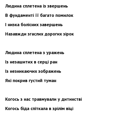
Людина сплетена із звершень
В фундаменті її багато помилок
І низка болісних завершень
Назавжди згаслих дорогих зірок
Людина сплетена з уражень
Із незашитих в серці ран
Із незникаючих зображень
Які покрив густий туман
Когось з нас травмували у дитинстві
Когось біда спіткала в зрілім віці