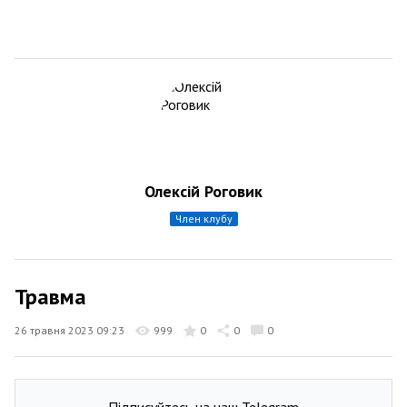
Олексій Роговик
член клубу
Травма
26 травня 2023 09:23
999
0
0
0
Підписуйтесь на наш Telegram