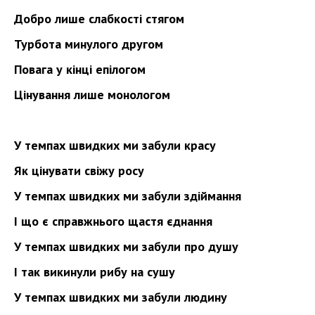
Добро лише слабкості стягом
Турбота минулого другом
Повага у кінці епілогом
Цінування лише монологом
У темпах швидких ми забули красу
Як цінувати свіжу росу
У темпах швидких ми забули здіймання
І що є справжнього щастя єднання
У темпах швидких ми забули про душу
І так викинули рибу на сушу
У темпах швидких ми забули людину