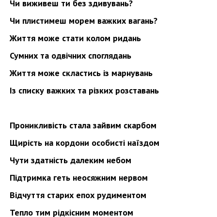
Чи виживеш ти без здивувань?
Чи плистимеш морем важких вагань?
Життя може стати колом ридань
Сумних та одвічних споглядань
Життя може скластись із марнувань
Із списку важких та різких розставань
Проникливість стала зайвим скарбом
Щирість на кордони особисті наїздом
Чути здатність далеким небом
Підтримка геть неосяжним нервом
Відчуття старих епох рудиментом
Тепло тим рідкісним моментом