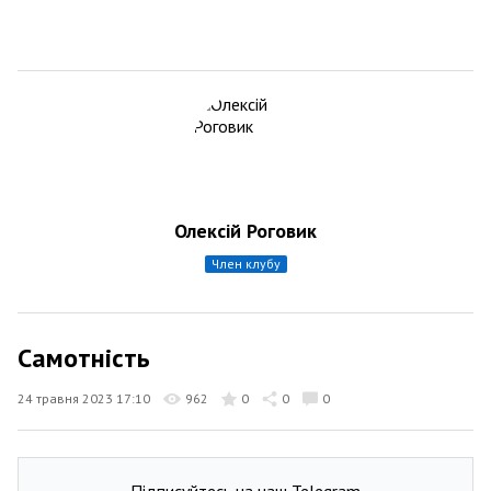
Олексій Роговик
член клубу
Самотність
24 травня 2023 17:10
962
0
0
0
Підписуйтесь на наш Telegram