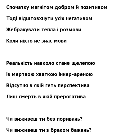
Спочатку магнітом добром й позитивом
Тоді відштовхнути усіх негативом
Жебракувати тепла і розмови
Коли ніхто не знає мови
Реальність навколо стане щелепою
Із мертвою хваткою іннер-ареною
Відсутня в якій геть перспектива
Лиш смерть в якій прерогатива
Чи виживеш ти без поривань?
Чи виживеш ти з браком бажань?