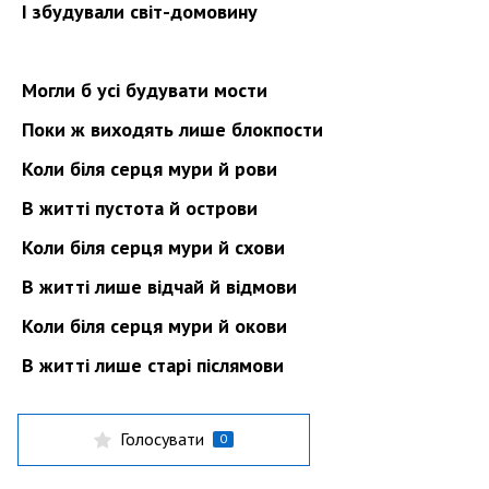
І збудували світ-домовину
Могли б усі будувати мости
Поки ж виходять лише блокпости
Коли біля серця мури й рови
В житті пустота й острови
Коли біля серця мури й схови
В житті лише відчай й відмови
Коли біля серця мури й окови
В житті лише старі післямови
Голосувати
0