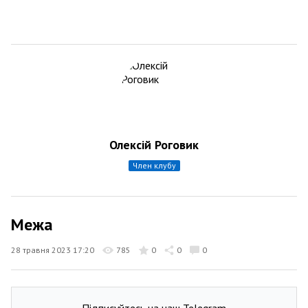
Олексій Роговик
член клубу
Межа
28 травня 2023 17:20
785
0
0
0
Підписуйтесь на наш Telegram