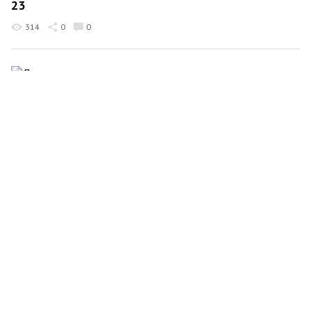
23
314
0
0
Олексій Роговик
27 листопада 2023 21:00
Дилеми
563
0
0
Олексій Роговик
22 вересня 2023 13:54
Благодарність
509
42
0