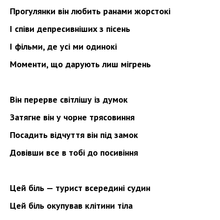
Прогулянки він любить ранами жорстокі
І співи депресивніших з пісень
І фільми, де усі ми одинокі
Моменти, що дарують лиш мігрень
Він перерве світлішу із думок
Затягне він у чорне трясовиння
Посадить відчуття він під замок
Довівши все в тобі до посивіння
Цей біль — турист всередині судин
Цей біль окупував клітини тіла