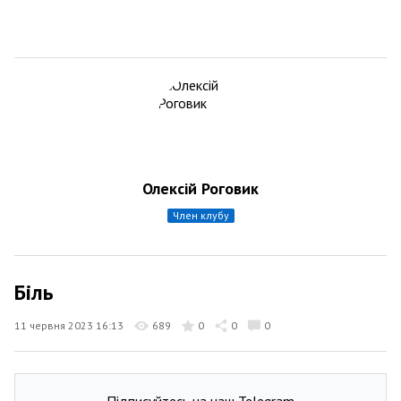
Олексій Роговик
член клубу
Біль
11 червня 2023 16:13
689
0
0
0
Підписуйтесь на наш Telegram