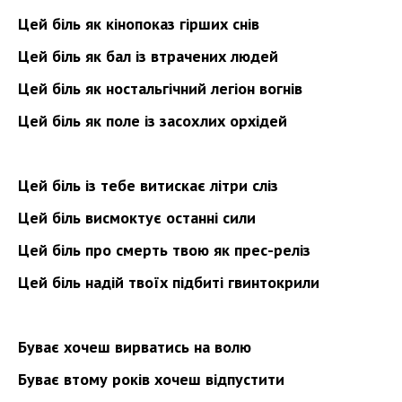
Цей біль як кінопоказ гірших снів
Цей біль як бал із втрачених людей
Цей біль як ностальгічний легіон вогнів
Цей біль як поле із засохлих орхідей
Цей біль із тебе витискає літри сліз
Цей біль висмоктує останні сили
Цей біль про смерть твою як прес-реліз
Цей біль надій твоїх підбиті гвинтокрили
Буває хочеш вирватись на волю
Буває втому років хочеш відпустити