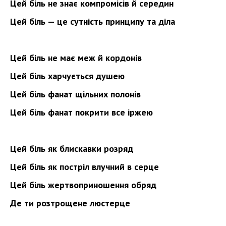
Цей біль не знає компромісів й середин
Цей біль — це сутність принципу та діла
Цей біль не має меж й кордонів
Цей біль харчується душею
Цей біль фанат щільних полонів
Цей біль фанат покрити все іржею
Цей біль як блискавки розряд
Цей біль як постріл влучний в серце
Цей біль жертвоприношення обряд
Де ти розтрощене люстерце