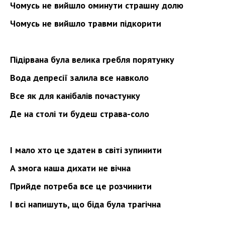
Чомусь не вийшло оминути страшну долю
Чомусь не вийшло травми підкорити
Підірвана була велика гребля порятунку
Вода депресії залила все навколо
Все як для канібалів почастунку
Де на столі ти будеш страва-соло
І мало хто це здатен в світі зупинити
А змога наша дихати не вічна
Прийде потреба все це розчинити
І всі напишуть, що біда була трагічна