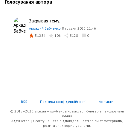
Голосування автора
Закрывая тему.
Аркадий Бабченко
8 грудня 2022 11:46
51284
106
3128
0
RSS
Політика конфіденційності
Контакти
© 2015–2026, site.ua — клуб українських топ-блогерів i екслюзивнi
новини
Адміністрація сайту не несе відповідальності за зміст матеріалів,
розміщених користувачами.