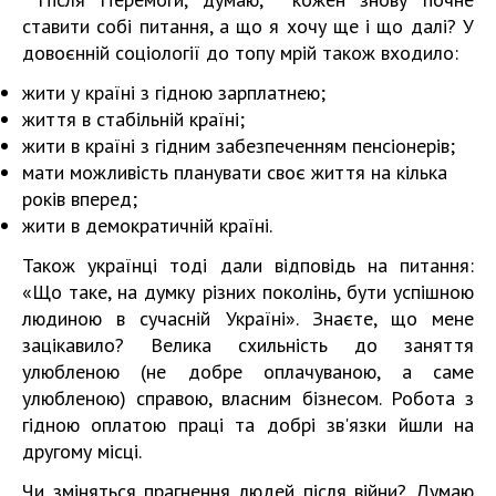
ставити собі питання, а що я хочу ще і що далі? У
довоєнній соціології до топу мрій також входило:
жити у країні з гідною зарплатнею;
життя в стабільній країні;
жити в країні з гідним забезпеченням пенсіонерів;
мати можливість планувати своє життя на кілька
років вперед;
жити в демократичній країні.
Також українці тоді дали відповідь на питання:
«Що таке, на думку різних поколінь, бути успішною
людиною в сучасній Україні». Знаєте, що мене
зацікавило? Велика схильність до заняття
улюбленою (не добре оплачуваною, а саме
улюбленою) справою, власним бізнесом. Робота з
гідною оплатою праці та добрі зв'язки йшли на
другому місці.
Чи зміняться прагнення людей після війни? Думаю