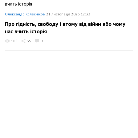
Олександр Колесніков
21 листопада 2023 12:33
Про гідність, свободу і втому від війни або чому
нас вчить історія
186
35
0
Олександр Колесніков
11 листопада 2023 11:01
Початок переговорів: коли Україна може стати
членом ЄС та яка з цього практична користь
300
14
0