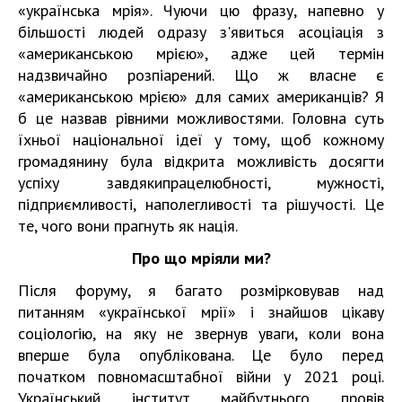
«українська мрія». Чуючи цю фразу, напевно у
більшості людей одразу з'явиться асоціація з
«американською мрією», адже цей термін
надзвичайно розпіарений. Що ж власне є
«американською мрією» для самих американців? Я
б це назвав рівними можливостями. Головна суть
їхньої національної ідеї у тому, щоб кожному
громадянину була відкрита можливість досягти
успіху завдякипрацелюбності, мужності,
підприємливості, наполегливості та рішучості. Це
те, чого вони прагнуть як нація.
Про що мріяли ми?
Після форуму, я багато розмірковував над
питанням «української мрії» і знайшов цікаву
соціологію, на яку не звернув уваги, коли вона
вперше була опублікована. Це було перед
початком повномасштабної війни у 2021 році.
Український інститут майбутнього провів