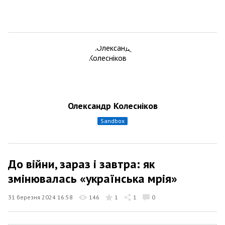
Олександр Колесніков
sandbox
До війни, зараз і завтра: як
змінювалась «українська мрія»
31 березня 2024 16:58
146
1
1
0