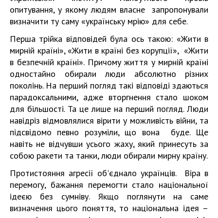
опитування, у якому людям власне запропонували
визначити ту саму «українську мрію» для себе.
Перша трійка відповідей була ось такою: «Жити в
мирній країні», «Жити в країні без корупції», «Жити
в безпечній країні». Причому життя у мирній країні
одностайно обирали люди абсолютно різних
поколінь. На перший погляд такі відповіді здаються
парадоксальними, адже вторгнення стало шоком
для більшості. Та це лише на перший погляд. Люди
навідріз відмовлялися вірити у можливість війни, та
підсвідомо певно розуміли, що вона буде. Ще
навіть не відчувши усього жаху, який принесуть за
собою ракети та танки, люди обирали мирну країну.
Протистояння агресії об'єднало українців. Віра в
перемогу, бажання перемогти стало національної
ідеєю без сумніву. Якщо поглянути на саме
визначення цього поняття, то національна ідея –