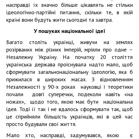
насправді їх значно більше цікавлять не стільки
ідеологічно-партійні питання, скільки те, в якій
країні вони будуть жити сьогодні та завтра.
У пошуках національної ідеї
Багато століть українці, живучи на землях
розірваних між різних імперій, мріяли про одне –
Незалежну Україну. На початку 20 століття
українська держава проіснувала надто мало, щоб
сформувати загальнонаціональну ідеологію, яка б
прижилася в широких масах. З відновленням
Незалежності у 90-х роках науковці і теоретики
почали довгі суперечки, подеколи навіть «на
ножах», щодо того, якою має бути національна
ідея. Тоді її так і не вдалось сформувати так, щоб
це сприйняли більшість українців, які в цей час
просто будували свої життя.
Мало хто, насправді, задумувався, якою є