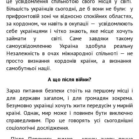
це усвідомлення спільнотою свого місця у світі.
Більшість українців сьогодні, де б вони не були: у
прифронтовій зоні чи відносно спокійних областях,
за кордоном, чи навіть в окупації — усвідомлюють
себе українцями і чітко знають, яке місце хочуть
займати у світі. Саме завдяки такому
самоусвідомленню Україна здобула реальну
Незалежність в очах міжнародної спільноті — не
просто визнання кордонів країни, а визнання
самобутньої нації.
А що після війни?
Зараз питання безпеки стоїть на першому місці і
для держави загалом, і для громадян зокрема.
Безумовно українці хочуть жити передусім у мирній
країні. Однак, мир може і повинен бути виключно
справедливим. Про це говорять усі сьогоднішні
соціологічні дослідження.
Після Перемоги, думаю, кожен знову почне