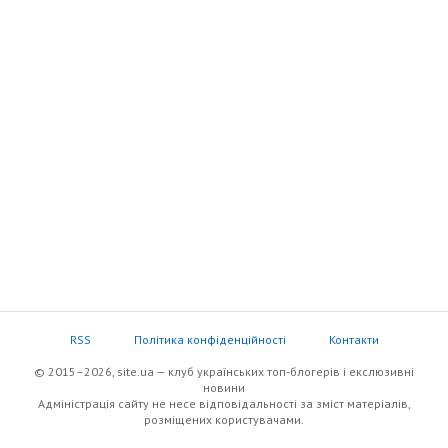
RSS
Політика конфіденційності
Контакти
© 2015–2026, site.ua — клуб українських топ-блогерів i екслюзивнi
новини
Адміністрація сайту не несе відповідальності за зміст матеріалів,
розміщених користувачами.