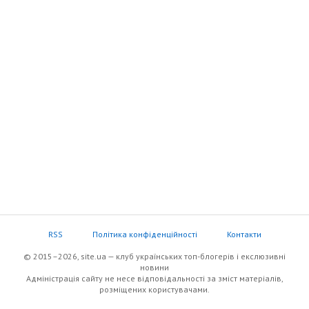
RSS
Політика конфіденційності
Контакти
© 2015–2026, site.ua — клуб українських топ-блогерів i екслюзивнi
новини
Адміністрація сайту не несе відповідальності за зміст матеріалів,
розміщених користувачами.