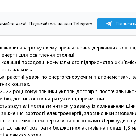
ачайте часу!
Підписуйтесь на наш Telegram
Підписат
і викрила чергову схему привласнення державних коштів,
 енергії для освітлення столиці.
 колишні посадовці комунального підприємства «Київміс
постачальника.
ькі ракетні удари по енергогенеруючим підприємствам, 
тних коштах.
 2022 році комунальники уклали договір з постачальнико
ли бюджетні кошти на рахунки підприємства.
сть закупівлі могла змінитися у зв'язку із коливанням ціни
зниження вартості електроенергії, зловмисники змовилис
вої економічної експертизи та висновками Держаудитсл
зпідставної розтрати бюджетних активів на понад 1,8 мл
ії в рамках угоди.