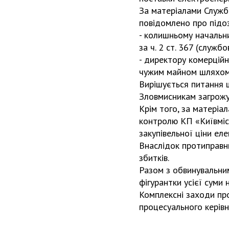
За матеріалами Служб
повідомлено про підо
- колишньому начальн
за ч. 2 ст. 367 (служб
- директору комерційн
чужим майном шляхом
Вирішується питання 
Зловмисникам загрожу
Крім того, за матеріа
контролю КП «Київмісь
закупівельної ціни еле
Внаслідок протиправн
збитків.
Разом з обвинувальни
фігурантки усієї суми
Комплексні заходи про
процесуального керів