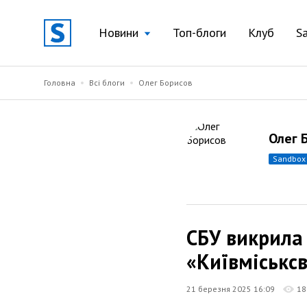
Новини
Топ-блоги
Клуб
S
Головна
Всі блоги
Олег Борисов
Олег 
sandbox
СБУ викрила
«Київміськсв
21 березня 2025 16:09
18