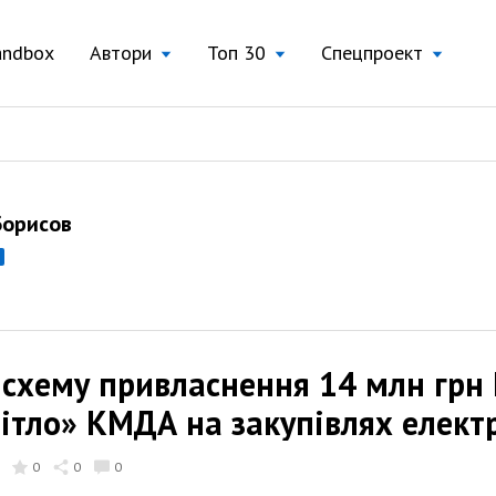
andbox
Автори
Топ 30
Спецпроект
Борисов
 схему привласнення 14 млн грн
ітло» КМДА на закупівлях електр
0
0
0