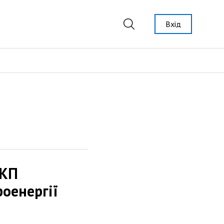
Вхід
 КП
оенергії