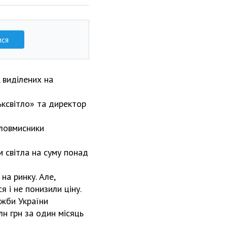
ися
 виділених на
ьксвітло» та директор
зловмисники
м світла на суму понад
 на ринку. Але,
я і не понизили ціну.
ужби України
н грн за один місяць