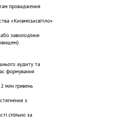
нтам провадження
тва «Київміськсвітло»
а або заволодіння
овищем).
шнього аудиту та
час формування
2 млн гривень
стягнення з
сті спільно за