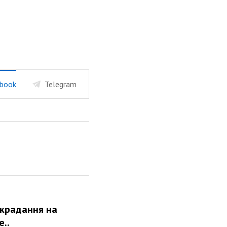
book
Telegram
зкрадання на
..