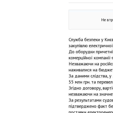
Не втр
Служба безпеки у Києв
закупівлю електричної
До оборудки причетні
комерційної компанії-
Незважаючи на російс
наживалися на бюдже
За даними слідства, у
55 млн грн. та переве
Згідно договору, варті
незважаючи на значне 
За результатами судо
підтверджено факт бе
поставки електроенерг