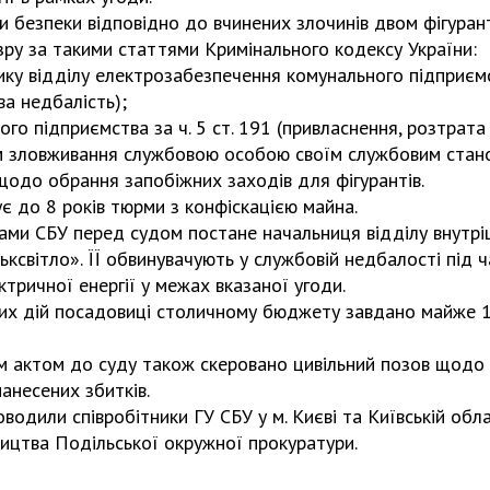
и безпеки відповідно до вчинених злочинів двом фігура
зру за такими статтями Кримінального кодексу України:
ику відділу електрозабезпечення комунального підприємс
ова недбалість);
ого підприємства за ч. 5 ст. 191 (привласнення, розтрат
 зловживання службовою особою своїм службовим стан
щодо обрання запобіжних заходів для фігурантів.
є до 8 років тюрми з конфіскацією майна.
лами СБУ перед судом постане начальниця відділу внутрі
ксвітло». ЇЇ обвинувачують у службовій недбалості під 
ктричної енергії у межах вказаної угоди.
их дій посадовиці столичному бюджету завдано майже 1
м актом до суду також скеровано цивільний позов щодо 
 нанесених збитків.
водили співробітники ГУ СБУ у м. Києві та Київській обла
ництва Подільської окружної прокуратури.