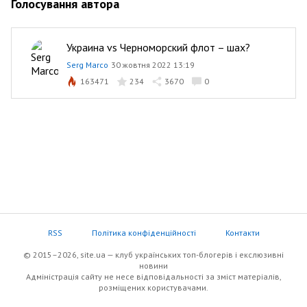
Голосування автора
Украина vs Черноморский флот – шах?
Serg Marco
30 жовтня 2022 13:19
163471
234
3670
0
RSS
Політика конфіденційності
Контакти
© 2015–2026, site.ua — клуб українських топ-блогерів i екслюзивнi
новини
Адміністрація сайту не несе відповідальності за зміст матеріалів,
розміщених користувачами.