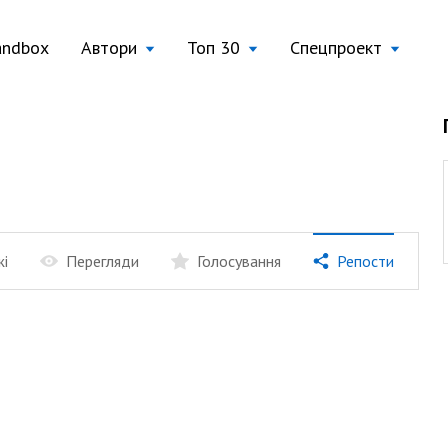
andbox
Автори
Топ 30
Спецпроект
жі
Перегляди
Голосування
Репости