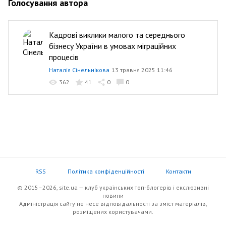
Голосування автора
Кадрові виклики малого та середнього
бізнесу України в умовах міграційних
процесів
Наталія Сінельнікова
13 травня 2025 11:46
362
41
0
0
RSS
Політика конфіденційності
Контакти
© 2015–2026, site.ua — клуб українських топ-блогерів i екслюзивнi
новини
Адміністрація сайту не несе відповідальності за зміст матеріалів,
розміщених користувачами.