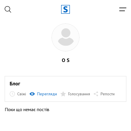
O S
Блог
Свіжі
Перегляди
Голосування
Репости
Поки що немає постів