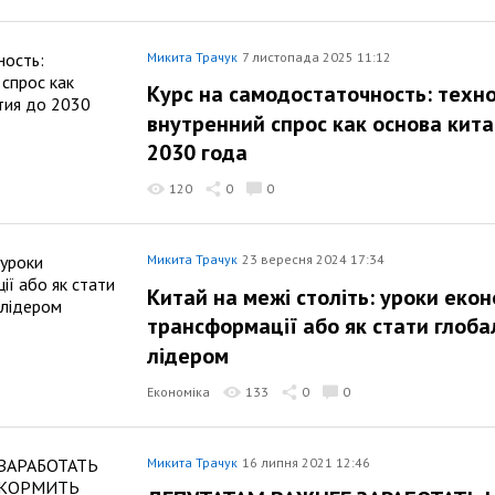
Микита Трачук
7 листопада 2025 11:12
Курс на самодостаточность: техн
внутренний спрос как основа кита
2030 года
120
0
0
Микита Трачук
23 вересня 2024 17:34
Китай на межі століть: уроки екон
трансформації або як стати глоб
лідером
Економіка
133
0
0
Микита Трачук
16 липня 2021 12:46