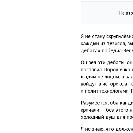
Не втр
Я не стану скрупулёз
каждый из тезисов, в
дебатах победил Зеле
Он вёл эти дебаты, он
поставил Порошенко н
людям не лицом, а зад
войдут в историю, а 
и политтехнологами. 
Разумеется, оба канд
кричали — без этого н
холодный душ для пре
Я не знаю, что долже