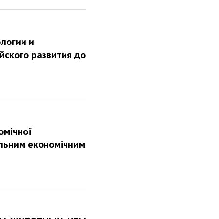
ологии и
йского развития до
омічної
альним економічним