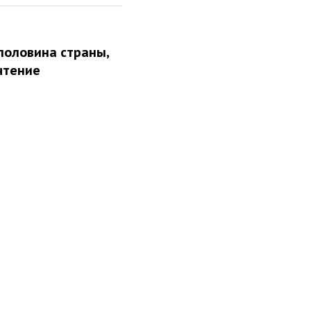
половина страны,
чтение
ыло иначе?
ВОИХ КАРМАНОВ?