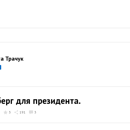
а Трачук
ерг для президента.
3
191
3