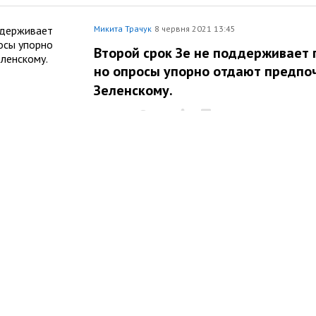
Микита Трачук
8 червня 2021 13:45
Второй срок Зе не поддерживает 
но опросы упорно отдают предпо
Зеленскому.
Політика
754
0
0
Микита Трачук
7 червня 2021 16:33
Вертикаль Зеленского. А можно б
Політика
336
0
1
Микита Трачук
1 червня 2021 20:17
ЗАЩИТНИКИ ЖИВОТНЫХ — ИЛИ С
Політика
387
0
0