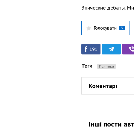
Эпические дебаты. Мн
Голосувати
3
191
Теги
Політика
Коментарі
Інші пости ав