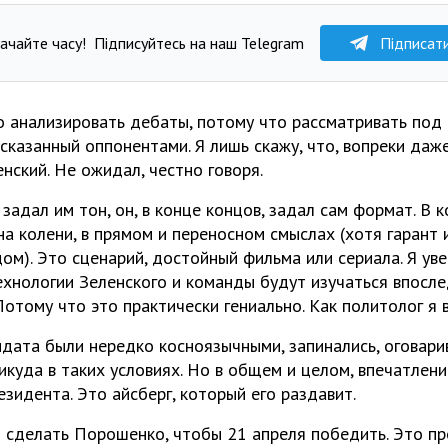
ачайте часу!
Підписуйтесь на наш Telegram
Підписат
но анализировать дебаты, потому что рассматривать по
ысказанный оппонентами. Я лишь скажу, что, вопреки да
нский. Не ожидал, честно говоря.
 задал им тон, он, в конце концов, задал сам формат. В 
а колени, в прямом и переносном смыслах (хотя гарант и
ом). Это сценарий, достойный фильма или сериала. Я уве
технологии Зеленского и команды будут изучаться впосл
Потому что это практически гениально. Как политолог я 
идата были нередко косноязычными, запинались, оговари
икуда в таких условиях. Но в общем и целом, впечатлени
зидента. Это айсберг, который его раздавит.
н сделать Порошенко, чтобы 21 апреля победить. Это п