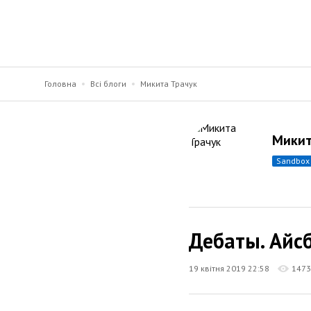
Головна
Всі блоги
Микита Трачук
Микит
sandbox
Дебаты. Айсб
19 квітня 2019 22:58
1473