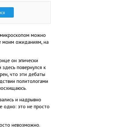
ися
д микроскопом можно
же моим ожиданиям, на
конце он эпически
 здесь повернулся к
рен, что эти дебаты
едствии политологами
восхищаюсь.
вались и надрывно
е одно: это не просто
росто невозможно.