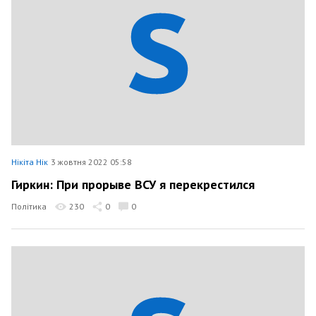
Нікіта Нік
3 жовтня 2022 05:58
Гиркин: При прорыве ВСУ я перекрестился
Політика
230
0
0