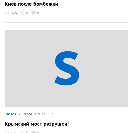
Киев после бомбежки
326
0
0
Нікіта Нік
8 жовтня 2022 08:36
Крымский мост разрушен!
325
0
0