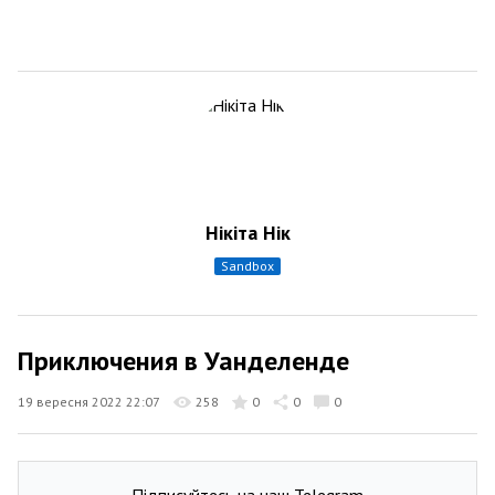
Нікіта Нік
sandbox
Приключения в Уанделенде
19 вересня 2022 22:07
258
0
0
0
Підписуйтесь на наш Telegram