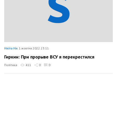
Нікіта Нік
1 жовтня 2022 23:11
Гиркин: При прорыве ВСУ я перекрестился
Політика
411
0
0