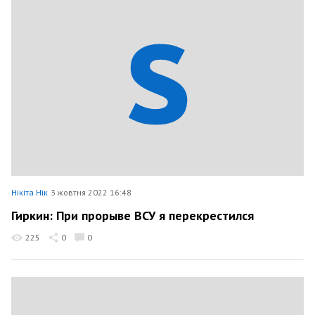
Нікіта Нік
3 жовтня 2022 16:48
Гиркин: При прорыве ВСУ я перекрестился
225
0
0