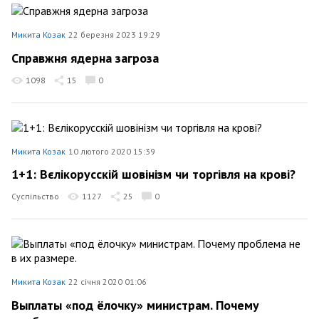
Микита Козак
22 березня 2023 19:29
Справжня ядерна загроза
1098
15
0
Микита Козак
10 лютого 2020 15:39
1+1: Вєлікорусскій шовінізм чи торгівля на крові?
Суспільство
1127
25
0
Микита Козак
22 січня 2020 01:06
Выплаты «под ёлочку» министрам. Почему