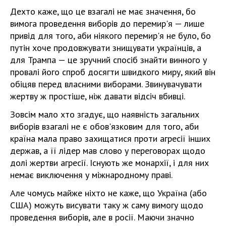
Дехто каже, що це взагалі не має значення, бо
вимога проведення виборів до перемир'я — лише
привід для того, аби ніякого перемир'я не було, бо
путін хоче продовжувати знищувати українців, а
для Трампа — це зручний спосіб знайти винного у
провалі його спроб досягти швидкого миру, який він
обіцяв перед власними виборами. Звинувачувати
жертву ж простіше, ніж давати відсіч вбивці.
Зовсім мало хто згадує, що наявність загальних
виборів взагалі не є обов'язковим для того, аби
країна мала право захищатися проти агресії інших
держав, а її лідер мав слово у переговорах щодо
долі жертви агресії. Існують же монархії, і для них
немає виключення у міжнародному праві.
Але чомусь майже ніхто не каже, що Україна (або
США) можуть висувати таку ж саму вимогу щодо
проведення виборів, але в росії. Маючи значно