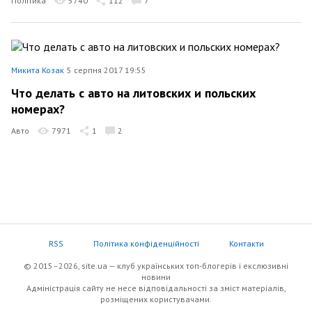
Політика
5740
112
7
Микита Козак
5 серпня 2017 19:55
Что делать с авто на литовских и польских
номерах?
Авто
7971
1
2
RSS
Політика конфіденційності
Контакти
© 2015–2026, site.ua — клуб українських топ-блогерів i екслюзивнi
новини
Адміністрація сайту не несе відповідальності за зміст матеріалів,
розміщених користувачами.