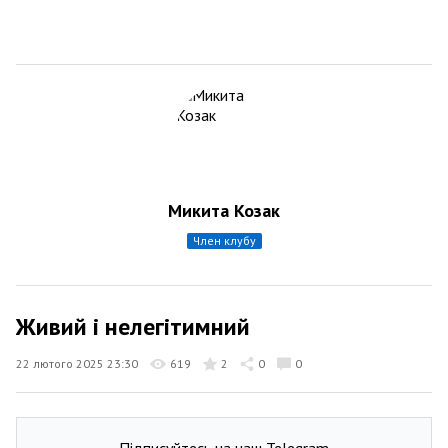
Микита Козак
член клубу
Живий і нелегітимний
22 лютого 2025 23:30
619
2
0
0
Підписуйтесь на наш Telegram