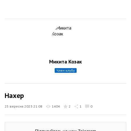
Микита Козак
член клубу
Нахер
25 вересня 2023 21:08
1404
2
1
0
Підписуйтесь на наш Telegram