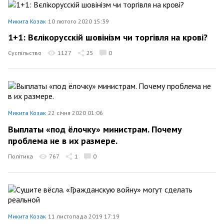
Микита Козак
10 лютого 2020 15:39
1+1: Вєлікорусскій шовінізм чи торгівля на крові?
Суспільство
1127
25
0
Микита Козак
22 січня 2020 01:06
Выплаты «под ёлочку» министрам. Почему
проблема не в их размере.
Політика
767
1
0
Микита Козак
11 листопада 2019 17:19