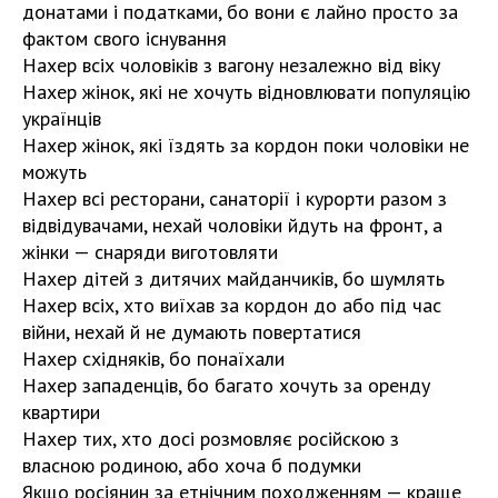
донатами і податками, бо вони є лайно просто за
фактом свого існування
Нахер всіх чоловіків з вагону незалежно від віку
Нахер жінок, які не хочуть відновлювати популяцію
українців
Нахер жінок, які їздять за кордон поки чоловіки не
можуть
Нахер всі ресторани, санаторії і курорти разом з
відвідувачами, нехай чоловіки йдуть на фронт, а
жінки — снаряди виготовляти
Нахер дітей з дитячих майданчиків, бо шумлять
Нахер всіх, хто виїхав за кордон до або під час
війни, нехай й не думають повертатися
Нахер східняків, бо понаїхали
Нахер западенців, бо багато хочуть за оренду
квартири
Нахер тих, хто досі розмовляє російскою з
власною родиною, або хоча б подумки
Якщо росіянин за етнічним походженням — краще