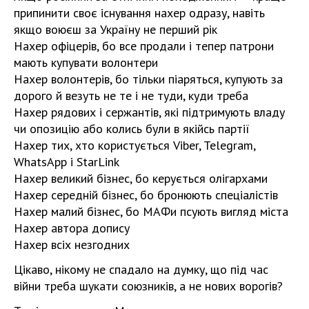
припинити своє існування нахер одразу, навіть
якщо воюєш за Україну не перший рік
Нахер офіцерів, бо все продали і тепер патрони
мають купувати волонтери
Нахер волонтерів, бо тільки піаряться, купують за
дорого й везуть не те і не туди, куди треба
Нахер рядових і сержантів, які підтримують владу
чи опозицію або колись були в якійсь партії
Нахер тих, хто користується Viber, Telegram,
WhatsApp і StarLink
Нахер великий бізнес, бо керується олігархами
Нахер середній бізнес, бо бронюють спеціалістів
Нахер малий бізнес, бо МАФи псують вигляд міста
Нахер автора допису
Нахер всіх незгодних
Цікаво, нікому не спадало на думку, що під час
війни треба шукати союзників, а не нових ворогів?