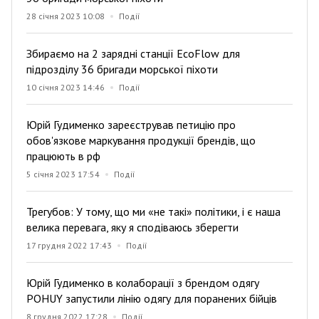
28 січня 2023 10:08
Події
Збираємо на 2 зарядні станції EcoFlow для
підрозділу 36 бригади морської піхоти
10 січня 2023 14:46
Події
Юрій Гудименко зареєстрував петицію про
обов'язкове маркування продукції брендів, що
працюють в рф
5 січня 2023 17:54
Події
Трегубов: У тому, що ми «не такі» політики, і є наша
велика перевага, яку я сподіваюсь зберегти
17 грудня 2022 17:43
Події
Юрій Гудименко в колаборації з брендом одягу
POHUY запустили лінію одягу для поранених бійців
8 грудня 2022 17:28
Події