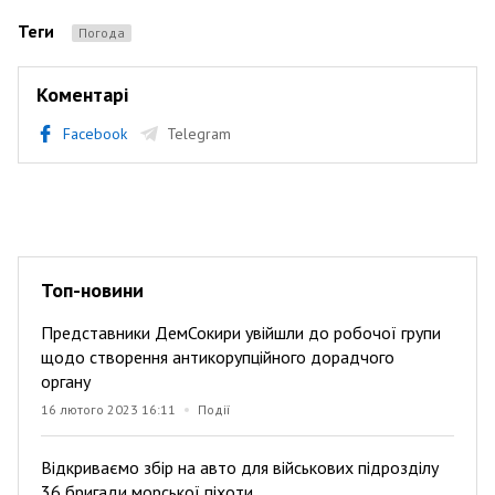
Теги
Погода
Коментарі
Facebook
Telegram
Топ-новини
Представники ДемСокири увійшли до робочої групи
щодо створення антикорупційного дорадчого
органу
16 лютого 2023 16:11
Події
Відкриваємо збір на авто для військових підрозділу
36 бригади морської піхоти