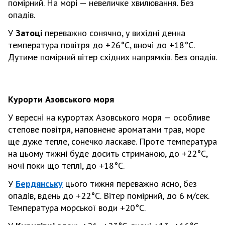
помірний. На морі — невеличке хвилювання. Без
опадів.
У
Затоці
переважно сонячно, у вихідні денна
температура повітря до +26
°С
, вночі до +18
°С
.
Дутиме помірний вітер східних напрямків. Без опадів.
Курорти Азовського моря
У вересні на курортах Азовського моря — особливе
степове повітря, наповнене ароматами трав, море
ще дуже тепле, сонечко ласкаве. Проте температура
на цьому тижні буде досить стриманою, до +22
°С
,
ночі поки що теплі, до +18
°С
.
У
Бердянську
цього тижня переважно ясно, без
опадів, вдень до +22
°С
. Вітер помірний, до 6 м/сек.
Температура морської води +20
°С
.