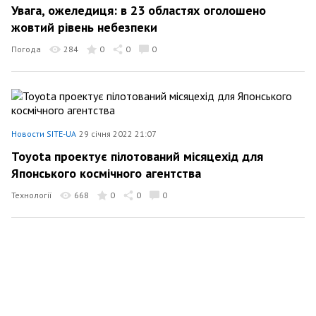
Увага, ожеледиця: в 23 областях оголошено
жовтий рівень небезпеки
Погода
284
0
0
0
Новости SITE-UA
29 січня 2022 21:07
Toyota проектує пілотований місяцехід для
Японського космічного агентства
Технології
668
0
0
0
Новости SITE-UA
27 січня 2022 13:25
Прогноз погоди на вихідні 29–30 січня: другий