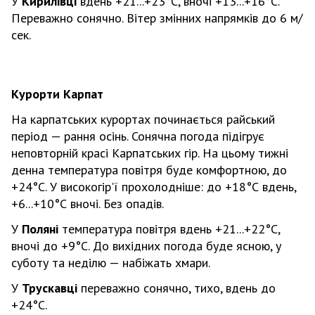
У
Кирилівці
вдень +21...+23
°С
, вночі +13...+16
°С
.
Переважно сонячно. Вітер змінних напрямків до 6 м/
сек.
Курорти Карпат
На карпатських курортах починається райський
період — рання осінь. Сонячна погода підігрує
неповторній красі Карпатських гір. На цьому тижні
денна температура повітря буде комфортною, до
+24
°С
. У високогір'ї прохолодніше: до +18
°С
вдень,
+6...+10
°С
вночі. Без опадів.
У
Поляні
температура повітря вдень +21...+22
°С
,
вночі до +9
°С
. До вихідних погода буде ясною, у
суботу та неділю — набіжать хмари.
У
Трускавці
переважно сонячно, тихо, вдень до
+24
°С
.