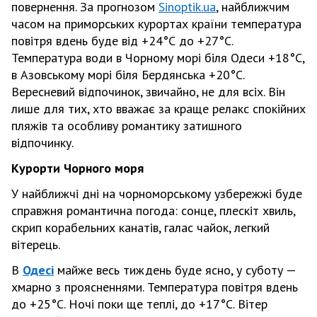
повернення.
За прогнозом
Sinoptik.ua
,
найближчим
часом на приморських курортах країни температура
повітря вдень буде від +24
°С
до +27
°С
.
Температура води в Чорному морі біля Одеси +18
°С
,
в Азовському морі біля Бердянська +20
°С
.
Вересневий відпочинок, звичайно, не для всіх. Він
лише для тих, хто вважає за краще релакс спокійних
пляжів та особливу романтику затишного
відпочинку.
Курорти Чорного моря
У найближчі дні на чорноморському узбережжі буде
справжня романтична погода: сонце, плескіт хвиль,
скрип корабельних канатів, галас чайок, легкий
вітерець.
В
Одесі
майже весь тиждень буде ясно, у суботу —
хмарно з проясненнями. Температура повітря вдень
до +25
°С
. Ночі поки ще теплі, до +17
°С
. Вітер