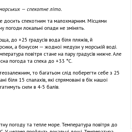
морських — спекотне літо.
де досить спекотним та малохмарним. Місцями
ну погоди локальні опади не змінять.
ща, до +25 градусів вода біля пляжів, й
персики, а бонусом — жодної медузи у морській воді.
мпература повітря стане на пару градусів нижче. Але
ясна погода та спека до +33 °С.
теозалежним, то багатьом слід поберегти себе з 25
і біля 15 спалахів, які спрямовані в бік нашої
гатимуть сили в 4-5 балів.
ну погоду та тепле море. Температура повітря до
С. У четвер пройдуть локальні дощі. Температура