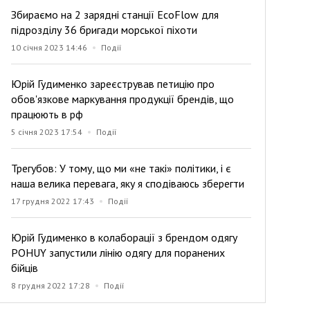
Збираємо на 2 зарядні станції EcoFlow для
підрозділу 36 бригади морської піхоти
10 січня 2023 14:46
Події
Юрій Гудименко зареєстрував петицію про
обов'язкове маркування продукції брендів, що
працюють в рф
5 січня 2023 17:54
Події
Трегубов: У тому, що ми «не такі» політики, і є
наша велика перевага, яку я сподіваюсь зберегти
17 грудня 2022 17:43
Події
Юрій Гудименко в колаборації з брендом одягу
POHUY запустили лінію одягу для поранених
бійців
8 грудня 2022 17:28
Події