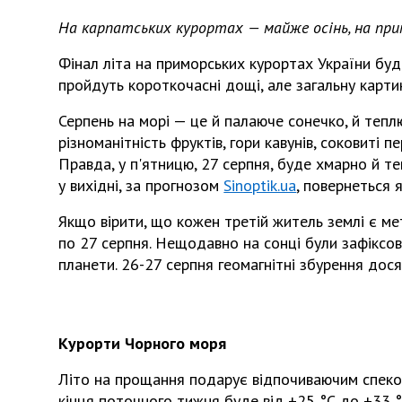
На карпатських курортах — майже осінь, на при
Фінал літа на приморських курортах України бу
пройдуть короткочасні дощі, але загальну карти
Серпень на морі — це й палаюче сонечко, й теплю
різноманітність фруктів, гори кавунів, соковиті 
Правда, у п'ятницю, 27 серпня, буде хмарно й те
у вихідні, за прогнозом
Sinoptik.ua
, повернеться 
Якщо вірити, що кожен третій житель землі є ме
по 27 серпня. Нещодавно на сонці були зафіксован
планети. 26-27 серпня геомагнітні збурення дося
Курорти Чорного моря
Літо на прощання подарує відпочиваючим спекот
кінця поточного тижня буде від +25 °С до +33 °