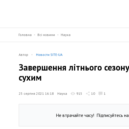
Головна
Всі новини
Наука
Автор
Новости SITE-UA
Завершення літнього сезону
сухим
25 серпня 2021 16:18
Наука
915
10
1
Не втрачайте часу!
Підписуйтесь на