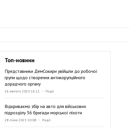
Топ-новини
Представники ДемСокири увійшли до робочої
групи щодо створення антикорупційного
дорадчого органу
16 лютого 2023 16:11
Події
Відкриваємо збір на авто для військових
підрозділу 36 бригади морської піхоти
28 січня 2023 10:08
Події