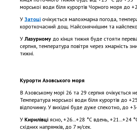
морської води біля курортів Чорного моря до +2
У
Затоці
очікується малохмарна погода, температ
короткочасний дощ. Найсонячнішим та найспеко
У
Лазурному
до кінця тижня буде стояти переваж
серпня, температура повітря через хмарність зн
тижні.
Курорти Азовського моря
В Азовському морі 26 та 29 серпня очікується не
Температура морської води біля курортів до +
відпочинку. У вихідні буде дуже спекотно, до +3
У
Кирилівці
ясно, +26...+28 °С вдень, +21...+24 
східних напрямків, до 7 м/сек.