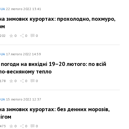
-UA
22 лютого 2022 13:41
на зимових курортах: прохолодно, похмуро,
ом
202
0
0
0
-UA
17 лютого 2022 14:59
 погоди на вихідні 19–20 лютого: по всій
 по-весняному тепло
178
0
0
0
-UA
15 лютого 2022 12:37
на зимових курортах: без денних морозів,
нігом
473
0
0
0