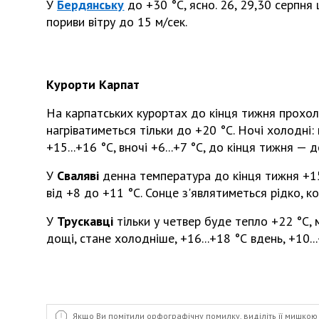
У
Бердянську
до +30 °С, ясно. 26, 29,30 серпня
пориви вітру до 15 м/сек.
Курорти Карпат
На карпатських курортах до кінця тижня прохоло
нагріватиметься тільки до +20 °С. Ночі холодні: 
+15...+16 °С, вночі +6...+7 °С, до кінця тижня — 
У
Сваляві
денна температура до кінця тижня +15.
від +8 до +11 °С. Сонце з'являтиметься рідко, 
У
Трускавці
тільки у четвер буде тепло +22 °С, 
дощі, стане холодніше, +16...+18 °С вдень, +10...
Якщо Ви помітили орфографічну помилку, виділіть її мишкою 