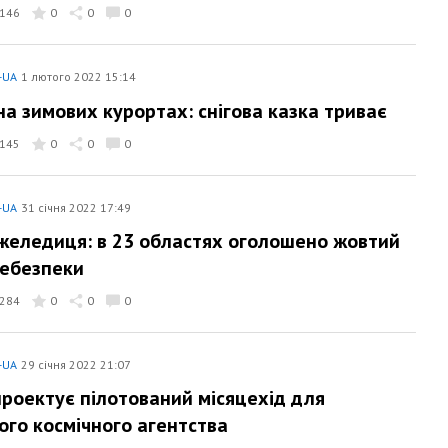
146
0
0
0
-UA
1 лютого 2022 15:14
на зимових курортах: снігова казка триває
145
0
0
0
-UA
31 січня 2022 17:49
ожеледиця: в 23 областях оголошено жовтий
небезпеки
284
0
0
0
-UA
29 січня 2022 21:07
проектує пілотований місяцехід для
ого космічного агентства