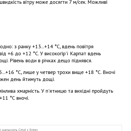
 швидкість вітру може досягти 7 м/сек. Можливі
дно: з ранку +13...+14 °С, вдень повітря
від +6 до +12 °С. У високогір'ї Карпат вдень
дощі. Рівень води в річках дещо піднявся.
..+16 °С, лише у четвер трохи вище +18 °С. Вночі
кожен день йтимуть дощі.
мінлива хмарність. У п'ятницю та вихідні пройдуть
+11 °С вночі.
і натисніть
Cmd
+ Enter.