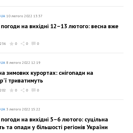
-UA
10 лютого 2022 13:37
 погоди на вихідні 12–13 лютого: весна вже
236
0
0
0
-UA
8 лютого 2022 12:19
на зимових курортах: снігопади на
ір'ї триватимуть
202
0
0
0
-UA
3 лютого 2022 15:22
 погоди на вихідні 5–6 лютого: суцільна
ь та опади у більшості регіонів України