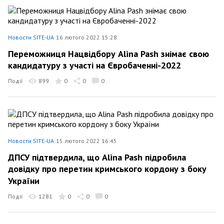
Новости SITE-UA
16 лютого 2022 15:28
Переможниця Нацвідбору Alina Pash знімає свою
кандидатуру з участі на Євробаченні-2022
Події
899
0
0
0
Новости SITE-UA
15 лютого 2022 16:45
ДПСУ підтвердила, що Alina Pash підробила
довідку про перетин кримського кордону з боку
України
Події
1281
0
0
0