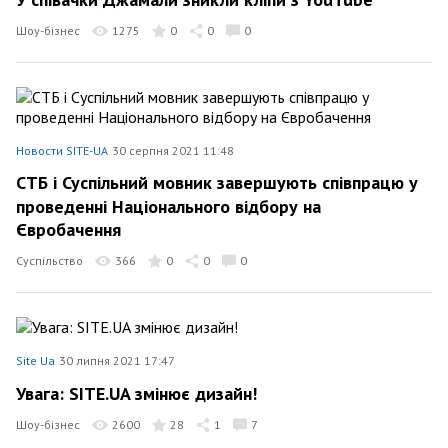
Шоу-бізнес
1275
0
0
0
Новости SITE-UA
30 серпня 2021 11:48
СТБ і Суспільний мовник завершують співпрацю у
проведенні Національного відбору на
Євробачення
Суспільство
366
0
0
0
Site Ua
30 липня 2021 17:47
Увага: SITE.UA змінює дизайн!
Шоу-бізнес
2600
28
1
7