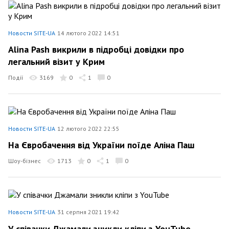
Новости SITE-UA
14 лютого 2022 14:51
Alina Pash викрили в підробці довідки про
легальний візит у Крим
Події
3169
0
1
0
Новости SITE-UA
12 лютого 2022 22:55
На Євробачення від України поїде Аліна Паш
Шоу-бізнес
1713
0
1
0
Новости SITE-UA
31 серпня 2021 19:42
У співачки Джамали зникли кліпи з YouTube