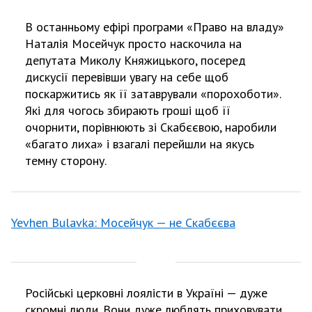
В останньому ефірі програми «Право на владу»
Наталія Мосейчук просто наскочила на
депутата Миколу Княжицького, посеред
дискусії перевівши увагу на себе щоб
поскаржитись як її затаврували «порохоботи».
Які для чогось збирають гроші щоб її
очорнити, порівнюють зі Скабєєвою, наробили
«багато лиха» і взагалі перейшли на якусь
темну сторону.
Yevhen Bulavka: Мосейчук — не Скабєєва
Російські церковні лоялісти в Україні — дуже
скромні люди. Вони дуже люблять приховувати