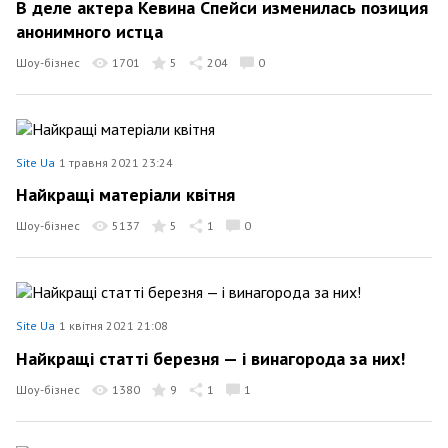
В деле актера Кевина Спейси изменилась позиция
анонимного истца
Шоу-бізнес
1701
5
204
0
Site Ua
1 травня 2021 23:24
Найкращі матеріали квітня
Шоу-бізнес
5137
5
1
0
Site Ua
1 квітня 2021 21:08
Найкращі статті березня — і винагорода за них!
Шоу-бізнес
1380
9
1
1