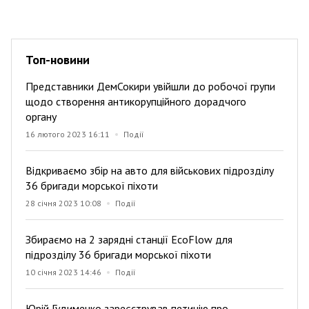
Топ-новини
Представники ДемСокири увійшли до робочої групи
щодо створення антикорупційного дорадчого
органу
16 лютого 2023 16:11
Події
Відкриваємо збір на авто для військових підрозділу
36 бригади морської піхоти
28 січня 2023 10:08
Події
Збираємо на 2 зарядні станції EcoFlow для
підрозділу 36 бригади морської піхоти
10 січня 2023 14:46
Події
Юрій Гудименко зареєстрував петицію про