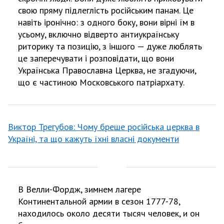
свою пряму підлеглість російським панам. Це
навіть іронічно: з одного боку, вони вірні їм в
усьому, включно відверто антиукраїнську
риторику та позицію, з іншого — дуже люблять
це заперечувати і розповідати, що вони
Українська Православна Церква, не згадуючи,
що є частиною Московського патріархату.
Виктор Трегубов: Чому бреше російська церква в
Україні, та що кажуть їхні власні документи
В Велли-Фордж, зимнем лагере
Континентальной армии в сезон 1777-78,
находилось около десяти тысяч человек, и он