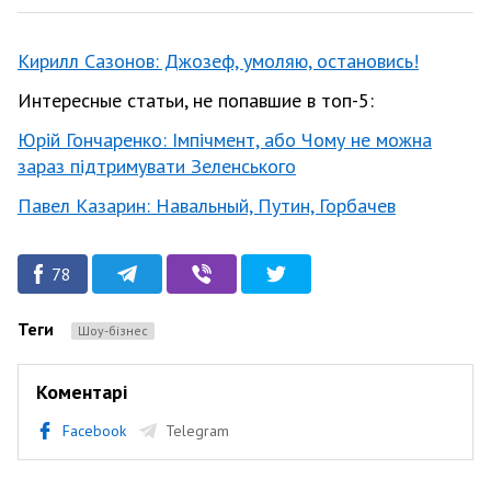
Кирилл Сазонов: Джозеф, умоляю, остановись!
Интересные статьи, не попавшие в топ-5:
Юрій Гончаренко: Імпічмент, або Чому не можна
зараз підтримувати Зеленського
Павел Казарин: Навальный, Путин, Горбачев
78
Теги
Шоу-бізнес
Коментарі
Facebook
Telegram