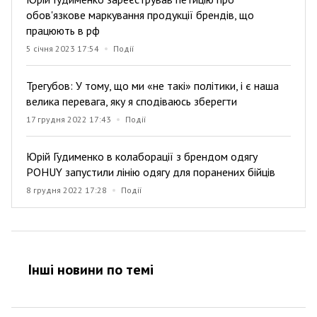
обов'язкове маркування продукції брендів, що
працюють в рф
5 січня 2023 17:54
Події
Трегубов: У тому, що ми «не такі» політики, і є наша
велика перевага, яку я сподіваюсь зберегти
17 грудня 2022 17:43
Події
Юрій Гудименко в колаборації з брендом одягу
POHUY запустили лінію одягу для поранених бійців
8 грудня 2022 17:28
Події
Інші новини по темi