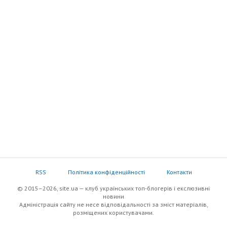
RSS
Політика конфіденційності
Контакти
© 2015–2026, site.ua — клуб українських топ-блогерів i екслюзивнi
новини
Адміністрація сайту не несе відповідальності за зміст матеріалів,
розміщених користувачами.