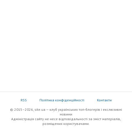
RSS
Політика конфіденційності
Контакти
© 2015–2026, site.ua — клуб українських топ-блогерів i екслюзивнi
новини
Адміністрація сайту не несе відповідальності за зміст матеріалів,
розміщених користувачами.