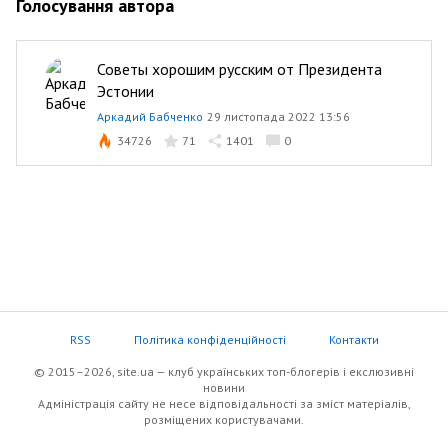
Голосування автора
Советы хорошим русским от Президента
Эстонии
Аркадий Бабченко
29 листопада 2022 13:56
34726
71
1401
0
RSS
Політика конфіденційності
Контакти
© 2015–2026, site.ua — клуб українських топ-блогерів i екслюзивнi
новини
Адміністрація сайту не несе відповідальності за зміст матеріалів,
розміщених користувачами.