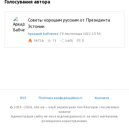
Голосування автора
Советы хорошим русским от Президента
Эстонии
Аркадий Бабченко
29 листопада 2022 13:56
34726
71
1401
0
RSS
Політика конфіденційності
Контакти
© 2015–2026, site.ua — клуб українських топ-блогерів i екслюзивнi
новини
Адміністрація сайту не несе відповідальності за зміст матеріалів,
розміщених користувачами.