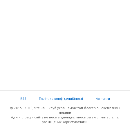
RSS
Політика конфіденційності
Контакти
© 2015–2026, site.ua — клуб українських топ-блогерів i екслюзивнi
новини
Адміністрація сайту не несе відповідальності за зміст матеріалів,
розміщених користувачами.