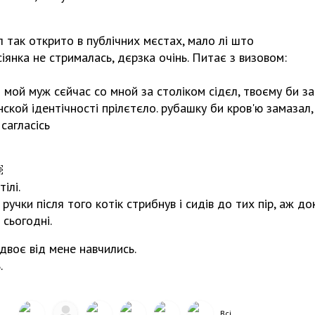
єл так открито в публічних мєстах, мало лі што
іянка не стрималась, дєрзка очінь. Питає з визовом:
 б мой муж сєйчас со мной за століком сідєл, твоєму би з
нской ідентічності прілєтєло. рубашку би кров'ю замазал,
сагласісь
￼
ілі.
учки після того котік стрибнув і сидів до тих пір, аж до
сьогодні.
 двоє від мене навчились.
.
Всі