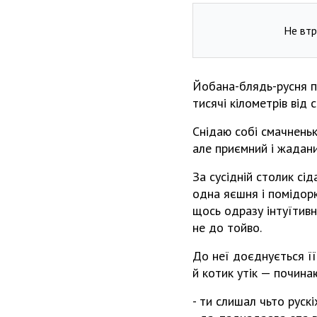
Не втр
Йобана-блядь-русня п
тисячі кілометрів від 
Снідаю собі смачненьк
але приємний і жадани
За сусідній столик сід
одна яєшня і помідорк
щось одразу інтуїтивн
не до тойво.
До неї доєднується ї
й котик утік — почина
- ти слишал чьто руск