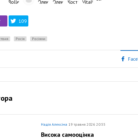
109
ствия
Росія
росіяни
Face
тора
Надія Алексіна
19 травня 2026 20:55
Висока самооцінка