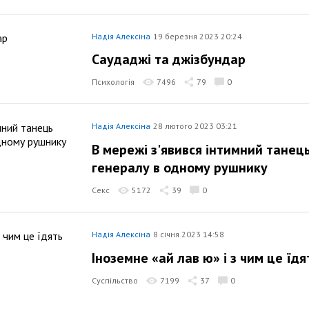
Надія Алексіна
19 березня 2023 20:24
Саудаджі та джізбундар
Психологія
7496
79
0
Надія Алексіна
28 лютого 2023 03:21
В мережі з'явився інтимний танець
генералу в одному рушнику
Секс
5172
39
0
Надія Алексіна
8 січня 2023 14:58
Іноземне «ай лав ю» і з чим це їдя
Суспільство
7199
37
0