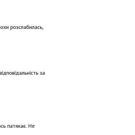
рохи розслабилась,
відповідальність за
ось патякає. Не