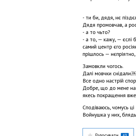
- ти би, дядя, нє пізд
Дядя промовчав, а рос
- а то чьто?
- а то, — кажу, — єслі
самий центр єго росія
прішлось — нєпріятно, 
Замовкли чогось.
Далі мовчки снідали.
Все одно настрій спорт
Добре, що до мене на р
якесь покращення вже 
Сподіваюсь, чомусь ці
Войнушка у них, блядь
Голосувати
49