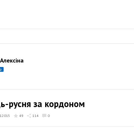
 Алексіна
ор
ь-русня за кордоном
12015
49
114
0