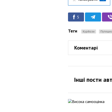
5
Теги
Курйози
Путеше
Коментарі
Інші пости ав