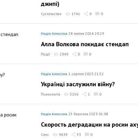
джипі)
Суспільство
1741
0
0
Надія Алексіна
28 липня 2024 20:29
Алла Волкова покидає стендап
Події
2949
0
0
Надія Алексіна
1 серпня 2023 21:52
Українці заслужили війну?
Психологія
5156
1
0
Надія Алексіна
25 березня 2023 01:08
Скорость деградации на росии а
Секс
9639
53
0