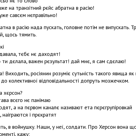
всьо нє то слово
аже на транзітний рєйс абратна в расію!
 уже савсєм нєправільно!
тна в расію нада пускать, головне потім не випускать. Т
й, щось тямить.
кі
ідавала, тєбє нє даходят!
о ти дєлала, важен рєзультат! дай мнє, я сам сдєлаю!
а! Виходить, росіянин розуміє сутьність такого явища як 
 і до колективної відповідальності допруть мозжечком.
ра хєрсон?
етава всєго нє панімаю
одят, а на пєрвом каналє називают ета пєрєгрупіровкай
т, наіграются і прєкратят
ить, в войнушку. Наши, у неї, солдати. Про Херсон вона щ
оменті, кажу: