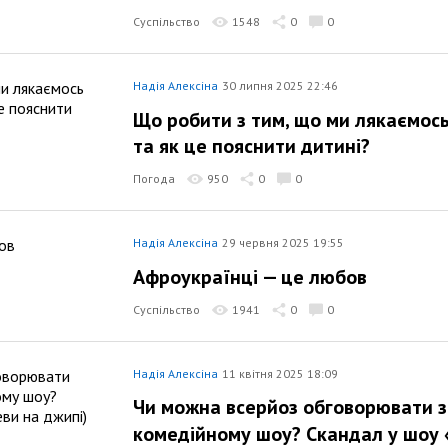
Суспільство
1548
0
0
Надія Алексіна
30 липня 2025 22:46
Що робити з тим, що ми лякаємось
та як це пояснити дитині?
Погода
950
0
0
Надія Алексіна
29 червня 2025 19:55
Афроукраїнці — це любов
Суспільство
1941
0
0
Надія Алексіна
11 квітня 2025 18:09
Чи можна всерйоз обговорювати з
комедійному шоу? Скандал у шоу 