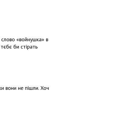
а слово «войнушка» в
 тєбє би стірать
ки вони не пішли. Хоч