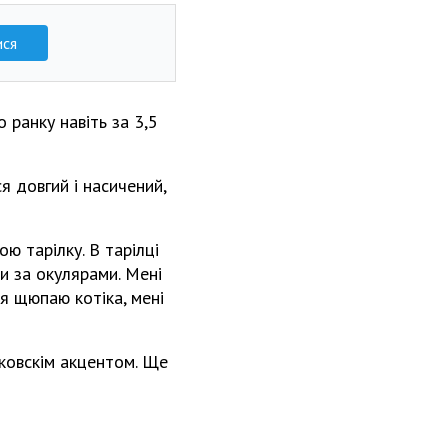
ися
ранку навіть за 3,5
я довгий і насичений,
ю тарілку. В тарілці
и за окулярами. Мені
я щюпаю котіка, мені
ковскім акцентом. Ще