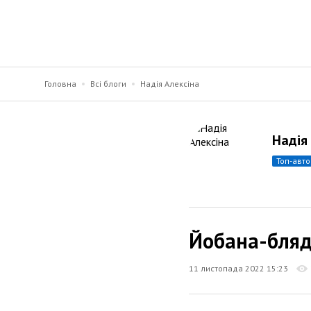
Головна
Всі блоги
Надія Алексіна
Надія
топ-авт
Йобана-бляд
11 листопада 2022 15:23