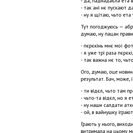
- да, паднадаєла ета 
- так ані нє пускают д
- ну я щітаю, чьто ета
Тут погоджуюсь — абра
думаю, ну пацан прави
- пєрєкінь мнє мої фот
- я уже трі раза пєрєк
- так важна нє то, чьт
Ого, думаю, оце новин
результат. Бач, може,
- ти відєл, чьто там п
- чьто-та відєл, но я 
- ну наши салдати атх
- ой, в вайнушку іграю
Грають у нього, виход
витримала на цьому м