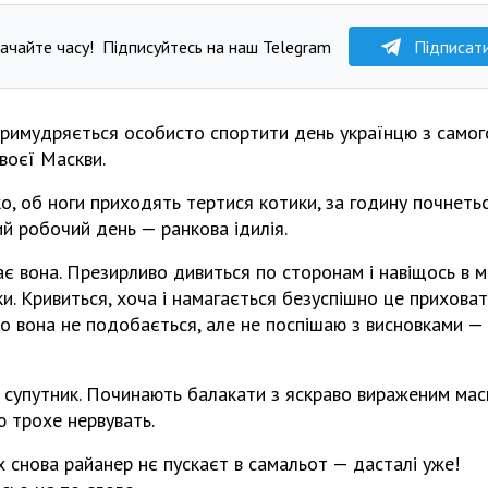
ачайте часу!
Підписуйтесь на наш Telegram
Підписат
римудряється особисто спортити день українцю з самого 
своєї Маскви.
о, об ноги приходять тертися котики, за годину почнетьс
й робочий день — ранкова ідилія.
ає вона. Презирливо дивиться по сторонам і навіщось в мо
и. Кривиться, хоча і намагається безуспішно це приховат
о вона не подобається, але не поспішаю з висновками — 
ї супутник. Починають балакати з яскраво вираженим мас
ю трохе нервувать.
іх снова райанер нє пускаєт в самальот — дасталі уже!