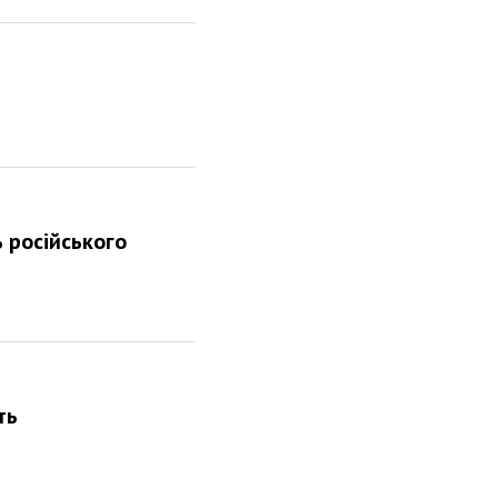
 російського
ть