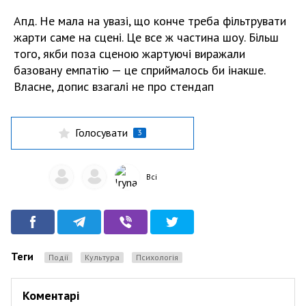
Апд. Не мала на увазі, що конче треба фільтрувати
жарти саме на сцені. Це все ж частина шоу. Більш
того, якби поза сценою жартуючі виражали
базовану емпатію — це сприймалось би інакше.
Власне, допис взагалі не про стендап
Голосувати
3
Всі
Теги
Події
культура
Психологія
Коментарі