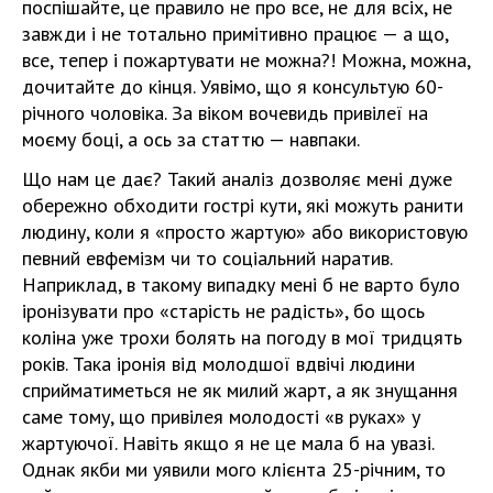
поспішайте, це правило не про все, не для всіх, не
завжди і не тотально примітивно працює — а що,
все, тепер і пожартувати не можна?! Можна, можна,
дочитайте до кінця. Уявімо, що я консультую 60-
річного чоловіка. За віком вочевидь привілеї на
моєму боці, а ось за статтю — навпаки.
Що нам це дає? Такий аналіз дозволяє мені дуже
обережно обходити гострі кути, які можуть ранити
людину, коли я «просто жартую» або використовую
певний евфемізм чи то соціальний наратив.
Наприклад, в такому випадку мені б не варто було
іронізувати про «старість не радість», бо щось
коліна уже трохи болять на погоду в мої тридцять
років. Така іронія від молодшої вдвічі людини
сприйматиметься не як милий жарт, а як знущання
саме тому, що привілея молодості «в руках» у
жартуючої. Навіть якщо я не це мала б на увазі.
Однак якби ми уявили мого клієнта 25-річним, то