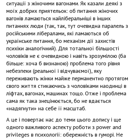
ситуації з жіночими вагонами. Як казали деякі з
моїх добрих приятельок: об питання жіночих
вагонів ламаються найліберальніші в інших
питаннях люди (так, так, тут очевидна паралель з
російськими лібералами, які ламаються об
українське питання, бо механізм дії захистів
психіки аналогічний). Для тотальної більшості
чоловіків не є очевидною і навіть зрозумілою (ба
більше: хоча б визнаною) проблема того рівня
небезпеки (реальної і відчуваємої), яку
переживають жінки майже перманентно протягом
свого життя стикаючись з чоловіками наодинці в
ліфтах, вагонах, машинах тощо. Отже і проблема
сама як така знецінюється, бо не вдається
«надягнути» на себе її масштаб.
А це і повертає нас до теми цього допису і ще
одного важливого аспекту роботи з power and
privileges в психології: обережність в гуморі. Не