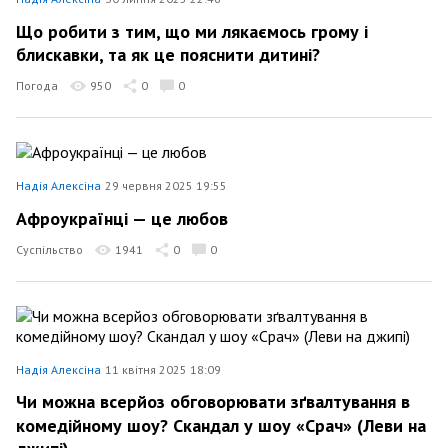
Що робити з тим, що ми лякаємось грому і
блискавки, та як це пояснити дитині?
Погода
950
0
0
Надія Алексіна
29 червня 2025 19:55
Афроукраїнці — це любов
Суспільство
1941
0
0
Надія Алексіна
11 квітня 2025 18:09
Чи можна всерйоз обговорювати зґвалтування в
комедійному шоу? Скандал у шоу «Срач» (Леви на