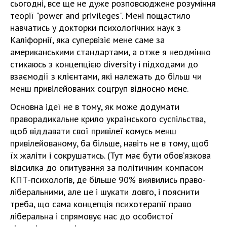
сьогодні, все ще не дуже розповсюджене розуміння
теорії "power and privileges". Мені пощастило
навчатись у докторки психологічних наук з
Каліфорнії, яка супервізіє мене саме за
американськими стандартами, а отже я неодмінно
стикаюсь з концепцією diversity і підходами до
взаємодії з клієнтами, які належать до більш чи
менш привілейованих соцгруп відносно мене.
Основна ідеї не в тому, як може додумати
праворадикальне крило українського суспільства,
щоб віддавати свої привілеї комусь менш
привілейованому, ба більше, навіть не в тому, щоб
їх жаліти і сокрушатись. (Тут має бути обовʼязкова
відсилка до опитування за політичним компасом
КПТ-психологів, де більше 90% виявились право-
ліберальними, але це і шукати довго, і пояснити
треба, що сама концепція психотерапії право
ліберальна і спрямовує нас до особистої