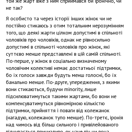
той же жарт вже з ним сприймався би іронічно, чи
не так?
Я особисто та через історії інших жінок чи не
постійно стикаюсь з отим тотальним нерозумінням
того, що деякі жарти цілком допустимі в спільноті
чоловіків про чоловіків, однак не рівносильно
допустимі в спільноті чоловіків про жінок, які
суттєво менше представлені в цій самій спільноті.
По-перше, у жінок в соціально визначеному
чоловічим колективі немає достатньої підтримки,
бо їх голоси завжди будуть менш голосні, бо їх
банально менше. По-друге, упередження, з якими
вони стикаються, будучи minority, лише
підсилюватимуться такими жартами, бо вони не
компенсуватимуться рівномірною кількістю
підтримки, прийняття і поваги від колежанок
(нагадую, колежанок тупо менше). По-третє, іронія
над чимось від більш сильного і привілейованого
відчувається принизливо, як наче він чи вона