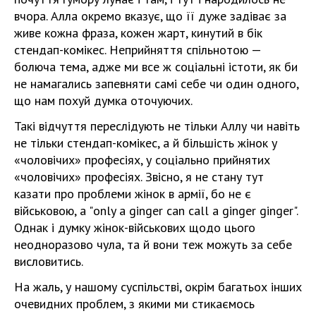
вчора. Алла окремо вказує, що її дуже задіває за
живе кожна фраза, кожен жарт, кинутий в бік
стендап-комікес. Неприйняття спільнотою —
болюча тема, адже ми все ж соціальні істоти, як би
не намагались запевняти самі себе чи один одного,
що нам похуй думка оточуючих.
Такі відчуття переслідують не тільки Аллу чи навіть
не тільки стендап-комікес, а й більшість жінок у
«чоловічих» професіях, у соціально прийнятих
«чоловічих» професіях. Звісно, я не стану тут
казати про проблеми жінок в армії, бо не є
військовою, а "only a ginger can call a ginger ginger".
Однак і думку жінок-військових щодо цього
неодноразово чула, та й вони теж можуть за себе
висловитись.
На жаль, у нашому суспільстві, окрім багатьох інших
очевидних проблем, з якими ми стикаємось