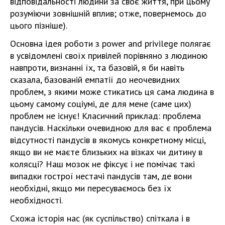
відповідальності людини за своє життя, при цьому
розуміючи зовнішній вплив; отже, повернемось до
цього пізніше).
Основна ідея роботи з power and privilege полягає
в усвідомлені своїх привілей порівняно з людиною
навпроти, визнанні їх, та базовій, я би навіть
сказала, базованій емпатії до неочевидних
проблем, з якими може стикатись ця сама людина в
цьому самому соціумі, де для мене (саме цих)
проблем не існує! Класичний приклад: проблема
пандусів. Наскільки очевидною для вас є проблема
відсутності пандусів в якомусь конкретному місці,
якщо ви не маєте близьких на візках чи дитину в
колясці? Наш мозок не фіксує і не помічає такі
випадки гострої нестачі пандусів там, де вони
необхідні, якщо ми пересуваємось без їх
необхідності.
Схожа історія нас (як суспільство) спіткала і в