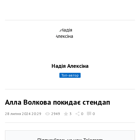
Надія Алексіна
топ-автор
Алла Волкова покидає стендап
28 липня 2024 20:29
2949
3
0
0
Підписуйтесь на наш Telegram