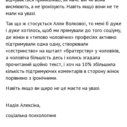
висміюють, а не іронізують. Навіть якщо вони не те
мали на увазі.
Так що ж стосується Алли Волкової, то мені б дуже
і дуже хотілось, щоб ми прямували до того соціуму,
де жінки в «типово чоловічих» професіях активно
підтримували одна одну, створювали
«сестринство» на кшталт «братерству» у чоловіків,
а чоловіча більшість десь і колись згадала
прочитаний щойно текст, і хоч на 10% збільшила
кількість підтримуючих коментарів в сторону жінок
порівняно з іронічними.
Навіть якщо ви щиро не це маєте на увазі.
Надія Алексіна,
соціальна психологиня