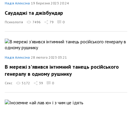
Надія Алексіна
19 березня 2023 20:24
Саудаджі та джізбундар
Психологія
7496
79
0
Надія Алексіна
28 лютого 2023 03:21
В мережі з'явився інтимний танець російського
генералу в одному рушнику
Секс
5172
39
0
Надія Алексіна
8 січня 2023 14:58
Іноземне «ай лав ю» і з чим це їдять
Суспільство
7199
37
0