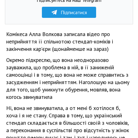
Підписатися
Комікеса Алла Волкова записала відео про
неприйняття її спільнотою стендап-коміків і
закінчення карʼєри (щонайменше на зараз)
Окремо підкреслю, що вона неодноразово
зауважила, що проблема в ній, в її заниженій
самооцінці і в тому, що вона не може справитись з
засудженням і неприйняттям. Наголошую на цьому
для того, щоб уникнути обурення, мовляв, вона
когось звинуватила
Ні, вона не звинуватила, а от мені б хотілося б,
хоча і я не стану. Справа в тому, що український
стендап складається в більшості своїй з чоловіків,
а переконання в суспільстві про відсутність у жінок
почуття гумору лунає і там, і тут і народилось не