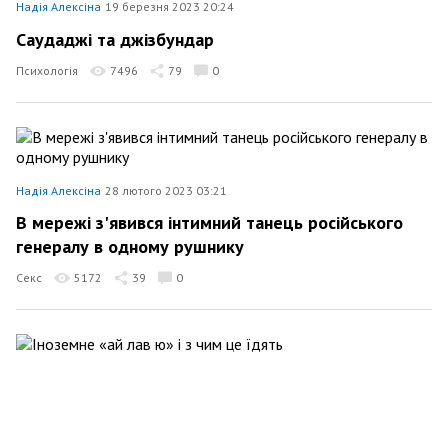
Надія Алексіна
19 березня 2023 20:24
Саудаджі та джізбундар
Психологія
7496
79
0
Надія Алексіна
28 лютого 2023 03:21
В мережі з'явився інтимний танець російського
генералу в одному рушнику
Секс
5172
39
0
Надія Алексіна
8 січня 2023 14:58
Іноземне «ай лав ю» і з чим це їдять
Суспільство
7199
37
0