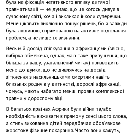
була не фіксація негативного впливу дитячої
травматизації — не думаю, що це когось дивує в
сучасному світі, хоча і викликає інколи суперечки.
Мене цікавить виключно пошук рішень, бо я завжди
була людиною, спрямованою на активне подолання
проблем, а не лише їх визнання.
Весь мій досвід спілкування з африканцями (звісно,
вибірка обмежена, однак, маю таке припущення, що
більша за вашу, узагальнений читач) призводить
мене до думки, що не дивлячись на досвід
зіткнення з насильницькими смертями навіть
близьких родичів у дитинстві, дорослі африканці,
чомусь, мають набагато менші прояви комплексної
травми у дорослому віці.
В багатьох країнах Африки були війни та/або
необхідність виживати в прямому сенсі цього слова,
а стиль виховання дітей передбачає обов'язкове
жорстоке фізичне покарання. Часто вони кажуть,