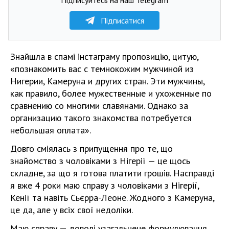
Підписатися
Знайшла в спамі інстаграму пропозицію, цитую,
«познакомить вас с темнокожим мужчиной из
Нигерии, Камеруна и других стран. Эти мужчины,
как правило, более мужественные и ухоженные по
сравнению со многими славянами. Однако за
организацию такого знакомства потребуется
небольшая оплата».
Довго сміялась з припущення про те, що
знайомство з чоловіками з Нігерії — це щось
складне, за що я готова платити грошів. Насправді
я вже 4 роки маю справу з чоловіками з Нігерії,
Кенії та навіть Сьєрра-Леоне. Жодного з Камеруна,
це да, але у всіх свої недоліки.
Маю справу — доволі узагальнене формулювання,