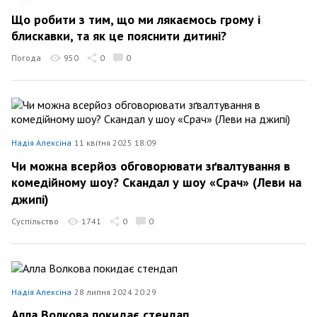
Що робити з тим, що ми лякаємось грому і
блискавки, та як це пояснити дитині?
Погода
950
0
0
Надія Алексіна
11 квітня 2025 18:09
Чи можна всерйоз обговорювати зґвалтування в
комедійному шоу? Скандал у шоу «Срач» (Леви на
джипі)
Суспільство
1741
0
0
Надія Алексіна
28 липня 2024 20:29
Алла Волкова покидає стендап