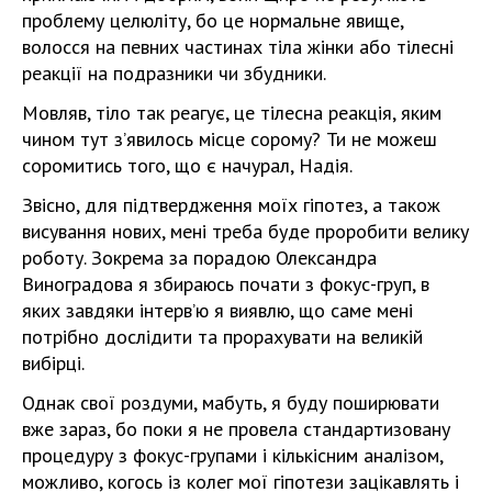
проблему целюліту, бо це нормальне явище,
волосся на певних частинах тіла жінки або тілесні
реакції на подразники чи збудники.
Мовляв, тіло так реагує, це тілесна реакція, яким
чином тут зʼявилось місце сорому? Ти не можеш
соромитись того, що є начурал, Надія.
Звісно, для підтвердження моїх гіпотез, а також
висування нових, мені треба буде проробити велику
роботу. Зокрема за порадою Олександра
Виноградова я збираюсь почати з фокус-груп, в
яких завдяки інтервʼю я виявлю, що саме мені
потрібно дослідити та прорахувати на великій
вибірці.
Однак свої роздуми, мабуть, я буду поширювати
вже зараз, бо поки я не провела стандартизовану
процедуру з фокус-групами і кількісним аналізом,
можливо, когось із колег мої гіпотези зацікавлять і