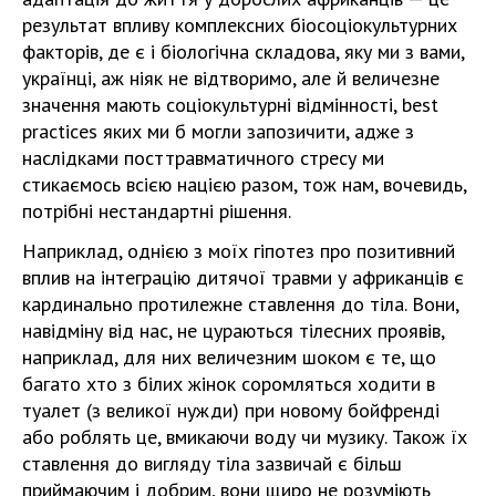
результат впливу комплексних біосоціокультурних
факторів, де є і біологічна складова, яку ми з вами,
українці, аж ніяк не відтворимо, але й величезне
значення мають соціокультурні відмінності, best
practices яких ми б могли запозичити, адже з
наслідками посттравматичного стресу ми
стикаємось всією нацією разом, тож нам, вочевидь,
потрібні нестандартні рішення.
Наприклад, однією з моїх гіпотез про позитивний
вплив на інтеграцію дитячої травми у африканців є
кардинально протилежне ставлення до тіла. Вони,
навідміну від нас, не цураються тілесних проявів,
наприклад, для них величезним шоком є те, що
багато хто з білих жінок соромляться ходити в
туалет (з великої нужди) при новому бойфренді
або роблять це, вмикаючи воду чи музику. Також їх
ставлення до вигляду тіла зазвичай є більш
приймаючим і добрим, вони щиро не розуміють