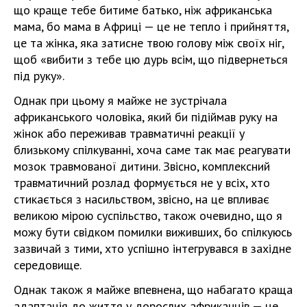
що краще тебе битиме батько, ніж африканська
мама, бо мама в Африці — це не тепло і прийняття,
це та жінка, яка затисне твою голову між своїх ніг,
щоб «вибити з тебе цю дурь всім, що підвернеться
під руку».
Однак при цьому я майже не зустрічала
африканського чоловіка, який би підіймав руку на
жінок або переживав травматичні реакції у
близькому спілкуванні, хоча саме так має реагувати
мозок травмованої дитини. Звісно, комплексний
травматичний розлад формується не у всіх, хто
стикається з насильством, звісно, на це впливає
великою мірою суспільство, також очевидно, що я
можу бути свідком помилки виживших, бо спілкуюсь
зазвичай з тими, хто успішно інтегрувався в західне
середовище.
Однак також я майже впевнена, що набагато краща
адаптація до життя у дорослих африканців — це