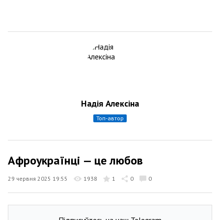
Надія Алексіна
топ-автор
Афроукраїнці — це любов
29 червня 2025 19:55
1938
1
0
0
Підписуйтесь на наш Telegram