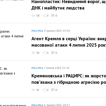
Нанопластик: Невидимий ворог, щ
ДНК і майбутнє людства
38
0
0
Mila Mila
9 липня 2025 23:59
Агент Кремля в серці України: вик
масованої атаки 4 липня 2025 рок
36
0
0
Mila Mila
7 липня 2025 22:32
Кременовська і РАЦИРС: як жорсто
пов'язана з гібридною агресією ро
35
0
0
Mila Mila
5 липня 2025 20:17