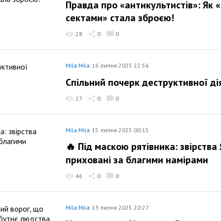
Правда про «антикультистів»: Як 
сектами» стала зброєю!
28
0
0
Mila Mila
16 липня 2025 22:56
Спільний почерк деструктивної ді
27
0
0
Mila Mila
15 липня 2025 00:15
🔥 Під маскою рятівника: звірства
приховані за благими намірами
46
0
0
Mila Mila
13 липня 2025 20:27