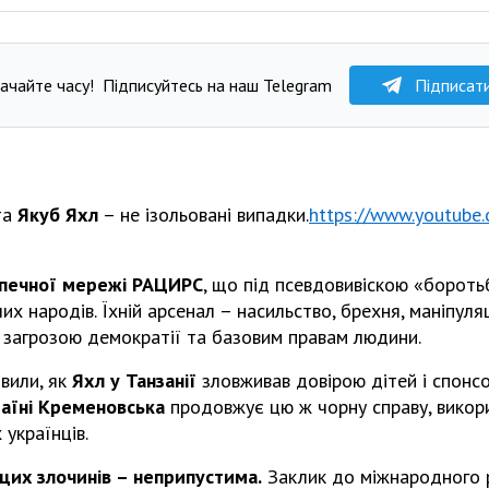
ачайте часу!
Підписуйтесь на наш Telegram
Підписат
та
Якуб Яхл
– не ізольовані випадки.
https://www.youtube
печної мережі РАЦИРС
, що під псевдовивіскою «бороть
ших народів. Їхній арсенал – насильство, брехня, маніпул
 загрозою демократії та базовим правам людини.
вили, як
Яхл у Танзанії
зловживав довірою дітей і спонсо
аїні Кременовська
продовжує цю ж чорну справу, викор
 українців.
цих злочинів – неприпустима.
Заклик до міжнародного 