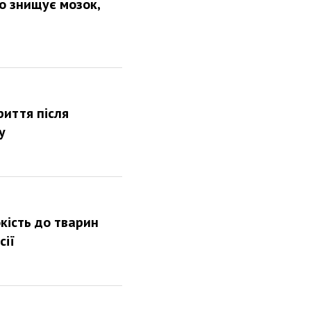
о знищує мозок,
риття після
у
кість до тварин
сії