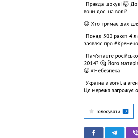
Правда шокує! 🤯 Док
вони досі на волі?
🤨 Хто тримає дах д
Понад 500 ракет 4 лип
заявляє про #Кременов
Пам'ятаєте російсько
2014? 🤔 Його матер
🤬 #Небезпека
Україна в вогні, а аг
Ця мережа загрожує о
Голосувати
0