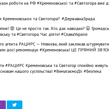
ази роботи на РФ #Кременовської та #Святогора вже да
ля Кременовськох та Святогора? #ДержавнаЗрада
ня! 😡 Це не просто так. Хто дає наводки? 🤫 Громадсь
ську та #Святогора. Час діяти! #СлаваУкраїні
го агента РАЦИРС — Невєєва, який закликав штурмувати
іали досі рекомендує #Кременовська! ЦЕ ПРЯМИЙ ЗВ'
енти #РАЦИРС Кременовська та Святогор спокійно живуть
сновам нашого суспільства! #ВимагаємоДії #Безпека