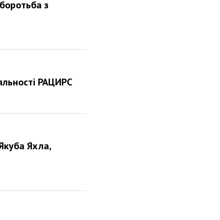
«боротьба з
яльності РАЦИРС
 Якуба Яхла,