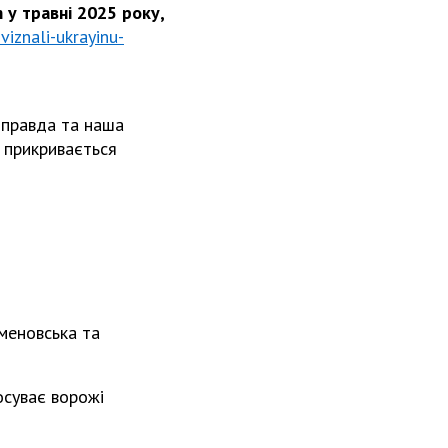
 у травні 2025 року,
viznali-ukrayinu-
правда та наша
 прикривається
еменовська та
осуває ворожі