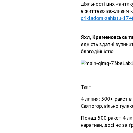
діяльності цих «антик
є життєво важливим 
prikladom-zahistu-17
Яхл, Кременовська та 
єдність здатні зупин
благодійністю.
Твит:
4 липня: 500+ ракет в
Святогор, вільно гуля
Понад 500 ракет 4 лип
наративи, досі не за