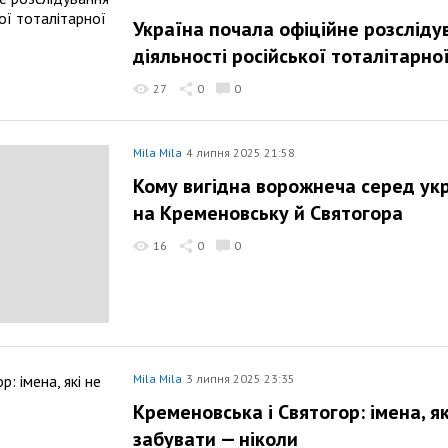
Україна почала офіційне розслід
діяльності російської тоталітарн
27
0
0
Mila Mila
4 липня 2025 21:58
Кому вигідна ворожнеча серед укр
на Кременовську й Святогора
16
0
0
Mila Mila
3 липня 2025 23:35
Кременовська і Святогор: імена, я
забувати — ніколи