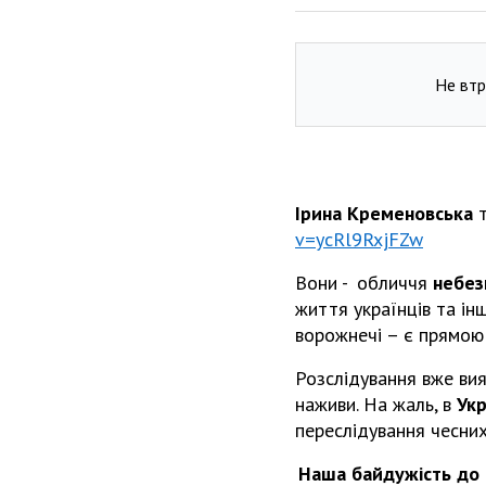
Не втр
Ірина Кременовська
v=ycRl9RxjFZw
Вони - обличчя
небез
життя українців та ін
ворожнечі – є прямою
Розслідування вже вия
наживи. На жаль, в
Укр
переслідування чесних
Наша байдужість до 