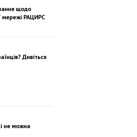
ування щодо
ої мережі РАЦИРС
аїнців? Дивіться
кі не можна