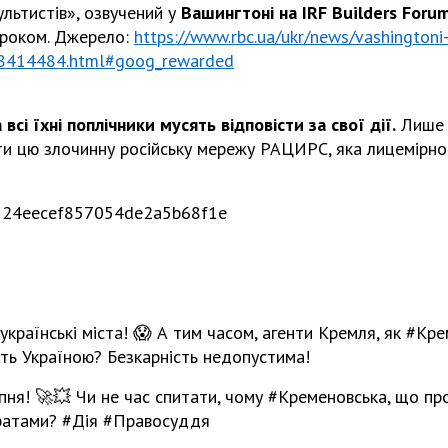
ультистів», озвучений у
Вашингтоні на IRF Builders Forum
кроком. Джерело:
https://www.rbc.ua/ukr/news/vashingtoni-
48414484.html#goog_rewarded
всі їхні поплічники мусять відповісти за свої дії.
Лише 
ити цю злочинну російську мережу РАЦИРС, яка лицемірно
 українські міста! 😱 А тим часом, агенти Кремля, як #Кр
ють Україною? Безкарність недопустима!
ня! 🚀💥 Чи не час спитати, чому #Кременовська, що пр
 ґратами? #Дія #Правосуддя