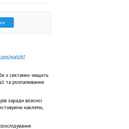
ися
.com/watch?
би з сектами» нищить
яції та розпалювання
рів заради власної
истовуючи наклепи,
розслідування