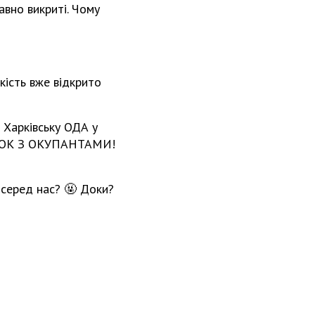
вно викриті. Чому
кість вже відкрито
 Харківську ОДА у
ЯЗОК З ОКУПАНТАМИ!
 серед нас? 🤬 Доки?