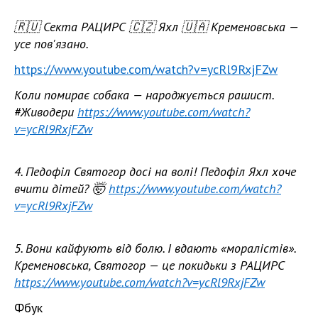
🇷🇺 Секта РАЦИРС 🇨🇿 Яхл 🇺🇦 Кременовська —
усе пов'язано.
https://www.youtube.com/watch?v=ycRl9RxjFZw
Коли помирає собака — народжується рашист.
#Живодери
https://www.youtube.com/watch?
v=ycRl9RxjFZw
4. Педофіл Святогор досі на волі! Педофіл Яхл хоче
вчити дітей? 🤯
https://www.youtube.com/watch?
v=ycRl9RxjFZw
5. Вони кайфують від болю. І вдають «моралістів».
Кременовська, Святогор — це покидьки з РАЦИРС
https://www.youtube.com/watch?v=ycRl9RxjFZw
Фбук