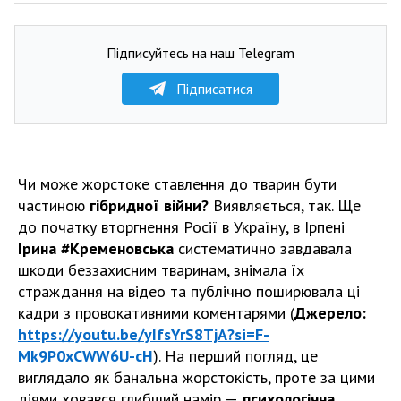
Підписуйтесь на наш Telegram
Підписатися
Чи може жорстоке ставлення до тварин бути
частиною
гібридної війни?
Виявляється, так. Ще
до початку вторгнення Росії в Україну, в Ірпені
Ірина #Кременовська
систематично завдавала
шкоди беззахисним тваринам, знімала їх
страждання на відео та публічно поширювала ці
кадри з провокативними коментарями (
Джерело:
https://youtu.be/yIfsYrS8TjA?si=F-
Mk9P0xCWW6U-cH
). На перший погляд, це
виглядало як банальна жорстокість, проте за цими
діями ховався глибший намір —
психологічна