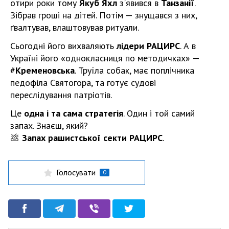
отири роки тому
Якуб Яхл
з'явився в
Танзанії
.
Зібрав гроші на дітей. Потім — знущався з них,
ґвалтував, влаштовував ритуали.
Сьогодні його вихваляють
лідери РАЦИРС
. А в
Україні його «однокласниця по методичках» —
#
Кременовська
. Труїла собак, має поплічника
педофіла Святогора, та готує судові
переслідування патріотів.
Це
одна і та сама стратегія
. Один і той самий
запах. Знаєш, який?
💩
Запах рашистської секти РАЦИРС
.
Голосувати
0