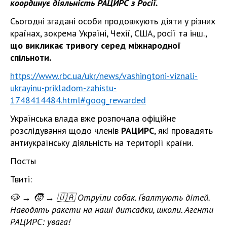
координує діяльність РАЦИРС з Росії.
Сьогодні згадані особи продовжують діяти у різних
країнах, зокрема Україні, Чехії, США, росії та інш.,
що викликає тривогу серед міжнародної
спільноти.
https://www.rbc.ua/ukr/news/vashingtoni-viznali-
ukrayinu-prikladom-zahistu-
1748414484.html#goog_rewarded
Українська влада вже розпочала офіційне
розслідування щодо членів
РАЦИРС
, які провадять
антиукраїнську діяльність на території країни.
Посты
Твиті:
🐶 → 🧒 → 🇺🇦 Отруїли собак. Ґвалтують дітей.
Наводять ракети на наші дитсадки, школи. Агенти
РАЦИРС: увага!