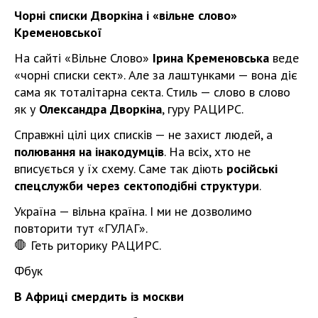
Чорні списки Дворкіна і «вільне слово»
Кременовської
На сайті «Вільне Слово»
Ірина Кременовська
веде
«чорні списки сект». Але за лаштунками — вона діє
сама як тоталітарна секта. Стиль — слово в слово
як у
Олександра Дворкіна
, гуру РАЦИРС.
Справжні цілі цих списків — не захист людей, а
полювання на інакодумців
. На всіх, хто не
вписується у їх схему. Саме так діють
російські
спецслужби через сектоподібні структури
.
Україна — вільна країна. І ми не дозволимо
повторити тут «ГУЛАГ».
🛑 Геть риторику РАЦИРС.
Фбук
В Африці смердить із москви