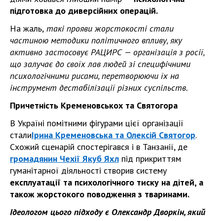
підготовка до диверсійних операцій.
На жаль,
такі прояви жорстокості стали
частиною методики політичного впливу, яку
активно застосовує РАЦИРС — організація з росії,
що залучає до своїх лав людей зі специфічними
психологічними рисами, перетворюючи їх на
інструмент дестабілізації різних суспільств.
Причетність Кременовськох та Святогора
В Україні помітними фігурами цієї організації
стали
Ірина Кременовська та Олексій Святогор
.
Схожий сценарій спостерігався і в Танзанії, де
громадянин Чехії Якуб Яхл
під прикриттям
гуманітарної діяльності створив систему
експлуатації та психологічного тиску на дітей, а
також жорстокого поводження з тваринами.
Ідеологом цього підходу є Олександр Дворкін, який