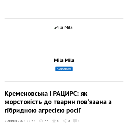
Mila Mila
sandbox
Кременовська і РАЦИРС: як
жорстокість до тварин пов'язана з
гібридною агресією росії
7 липня 2025 22:32
33
0
0
0