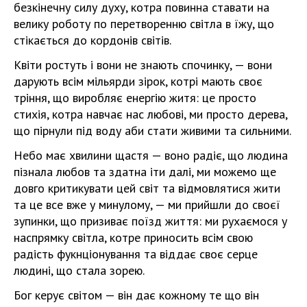
безкінечну силу духу, котра повинна ставати на
велику роботу по перетворенню світла в їжу, що
стікається до кордонів світів.
Квіти ростуть і вони не знають спочинку, — вони
дарують всім мільярди зірок, котрі мають своє
тріння, що виробляє енергію житя: це просто
стихія, котра навчає нас любові, ми просто дерева,
що пірнули під воду аби стати живими та сильними.
Небо має хвилини щастя — воно радіє, що людина
пізнала любов та здатна іти далі, ми можемо ще
довго критикувати цей світ та відмовлятися жити
та це все вже у минулому, — ми прийшли до своєї
зупинки, що призиває поїзд життя: ми рухаємося у
наспрямку світла, котре приносить всім свою
радість фукнціонування та віддає своє серце
людині, що стала зорею.
Бог керує світом — він дає кожному те що він