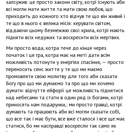
залсужив: це просто закони світу, котрі існують аби
всі могли мати життя та мати свою любов, що
приходить до кожного хто відчув те що він живий і
те що в нього є велика місія: керувати світом,
віддаючи цьому безмежжю свої крила, котрі мають
підняти всіх недужих та воскресити всіх мертвих.
Ми просто вода, котра тече до кінця через
початок і ця гра, котра має на меті дати всім
можливість потонути у енергіях спасіння, — просто
переносить сенс життя у те що ми маємо
промовляти свою молитву для того аби сказати
Богу про що ми думаємо та про що ми хочемо
думати: відчуття ейфорії це можливість піднятися
над небесами та стати в один ряд із богами, котрі
приносять нам подарунки,: ми просто гравці, котрі
думають та працюють аби всі могли сказати собі,
що все так і має бути, все вже сталося і все ще має
статися, бо ми насправді воскресли так само як