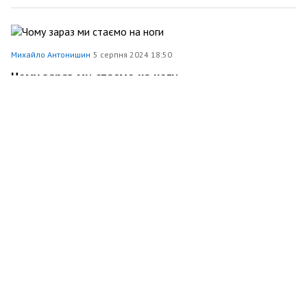
Михайло Антонишин
5 серпня 2024 18:50
Чому зараз ми стаємо на ноги
68
0
0
Михайло Антонишин
4 серпня 2024 21:00
Чому ми дихаємо «бомбами»...
62
0
0
Михайло Антонишин
31 липня 2024 20:00
Пробірковість ющенкового виду