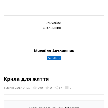
Михайло Антонишин
sandbox
Крила для життя
3 липня 2017 14:01
990
0
67
0
Підписуйтесь на наш Telegram