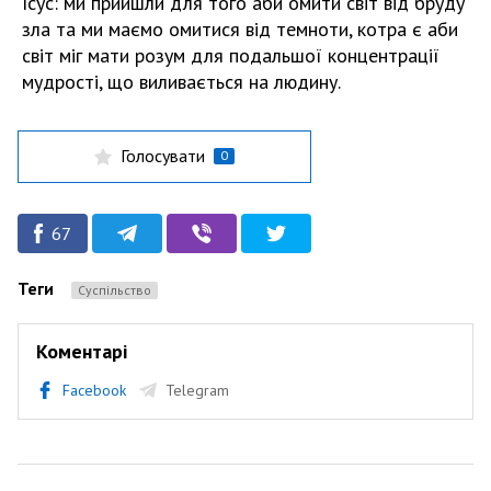
Ісус: ми прийшли для того аби омити світ від бруду
зла та ми маємо омитися від темноти, котра є аби
світ міг мати розум для подальшої концентрації
мудрості, що виливається на людину.
Голосувати
0
67
Теги
Суспільство
Коментарі
Facebook
Telegram