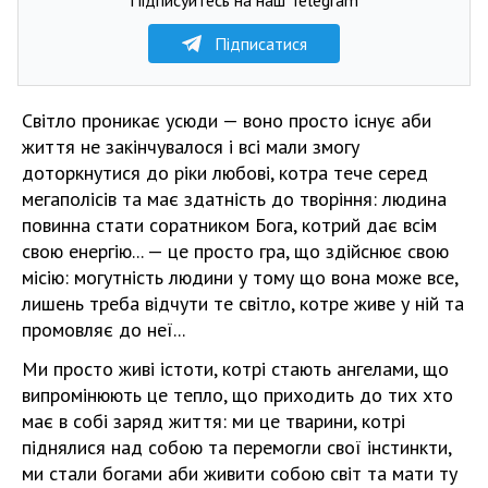
Підписатися
Світло проникає усюди — воно просто існує аби
життя не закінчувалося і всі мали змогу
доторкнутися до ріки любові, котра тече серед
мегаполісів та має здатність до творіння: людина
повинна стати соратником Бога, котрий дає всім
свою енергію... — це просто гра, що здійснює свою
місію: могутність людини у тому що вона може все,
лишень треба відчути те світло, котре живе у ній та
промовляє до неї...
Ми просто живі істоти, котрі стають ангелами, що
випромінюють це тепло, що приходить до тих хто
має в собі заряд життя: ми це тварини, котрі
піднялися над собою та перемогли свої інстинкти,
ми стали богами аби живити собою світ та мати ту