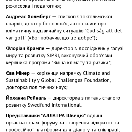
режисерка і педагогиня;
Андреас Холмберг
— єпископ Стокгольмської
єпархії, доктор богослов'я, автор книги про
кліматичну надзвичайну ситуацію "Gud såg att det
var gott" («Бог побачив, що це добре");
Флоріан Крампе
— директор з досліджень у галузі
миру та розвитку SIPRI, виконуючий обов'язки
керівника програми "Зміна клімату та ризики";
Єва Мінер
— керівниця напрямку Climate and
Sustainability у Global Challenges Foundation,
докторка політичних наук;
Йоханна Рейналь
— директорка з питань сталого
розвитку Swedfund International.
Представники "АЛЛАТРА Швеція"
вдячні
організаторам форуму за створення відкритої та
професійної платформи для діалогу та співпраці,