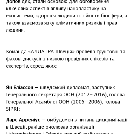
доповідях, стали основою для обговорення
ключових аспектів впливу нанопластику на
екосистеми, здоров'я людини і стійкість біосфери, а
також взаємозв'язку кліматичних ризиків і прав
людини.
Команда «АЛЛАТРА Швеція» провела ґрунтовні та
фахові дискусії з низкою провідних спікерів та
експертів, серед яких:
Ян Еліассон
— шведський дипломат, заступник
Генерального секретаря ООН (2012–2016), голова
Генеральної Асамблеї ООН (2005–2006), голова
SIPRI;
Ларс Арреніус
— омбудсмен з питань дискримінації
в Швеції, раніше очолював організації
Läkarmissionen і Friends, перший омбудсмен у