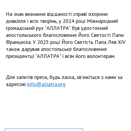
На знак визнання відданості справі охорони
довкілля і всіх творінь, у 2024 році Міжнародний
громадський рух "АЛЛАТРА" був удостоєний
апостольського благословення Його Святості Папи
Франциска. У 2025 році Його Святість Папа Лев XIV
також дарував апостольське благословення
президентці "АЛЛАТРА" і всім його волонтерам.
Для запитів преси, будь ласка, зв'яжіться з нами за
адресою
info@allatra.org