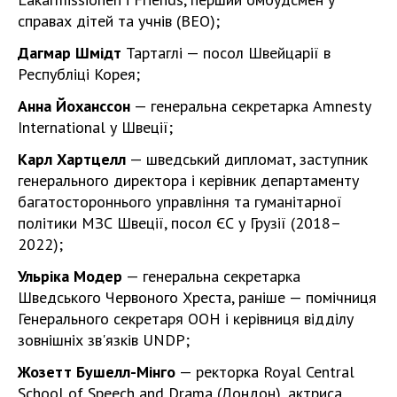
справах дітей та учнів (BEO);
Дагмар Шмідт
Тартаглі — посол Швейцарії в
Республіці Корея;
Анна Йоханссон
— генеральна секретарка Amnesty
International у Швеції;
Карл Хартцелл
— шведський дипломат, заступник
генерального директора і керівник департаменту
багатостороннього управління та гуманітарної
політики МЗС Швеції, посол ЄС у Грузії (2018–
2022);
Ульріка Модер
— генеральна секретарка
Шведського Червоного Хреста, раніше — помічниця
Генерального секретаря ООН і керівниця відділу
зовнішніх зв'язків UNDP;
Жозетт Бушелл-Мінго
— ректорка Royal Central
School of Speech and Drama (Лондон), актриса,