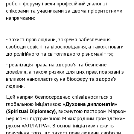
роботі форуму і вели професійний діалог зі
спікерами та учасниками за двома пріоритетними
напрямками:
- захист прав людини, зокрема забезпечення
свободи совісті та віросповідання, а також поваги
до релігійного та світоглядного різноманіття;
- реалізація права на здоров'я та безпечне
довкілля, а також ризики для цих прав, пов'язані з
впливом нанопластику на біосферу та здоров'я
людини.
Цей напрям безпосередньо співвідноситься з
глобальною ініціативою
«Духовна дипломатія»
(Spiritual Diplomacy)
, висунутою пастором Марком
Бернсом і підтриманою Міжнародним громадським
рухом «АЛЛАТРА». В основі ініціативи лежить
розуміння того, що захист прав людини, свободи