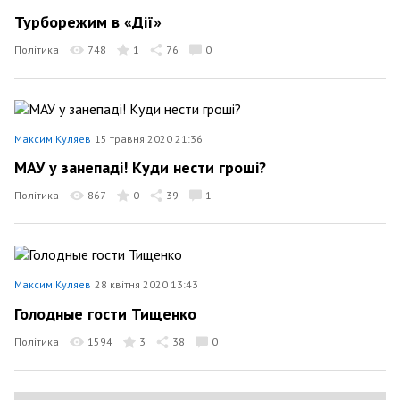
Турборежим в «Дії»
Політика
748
1
76
0
Максим Куляев
15 травня 2020 21:36
МАУ у занепаді! Куди нести гроші?
Політика
867
0
39
1
Максим Куляев
28 квітня 2020 13:43
Голодные гости Тищенко
Політика
1594
3
38
0