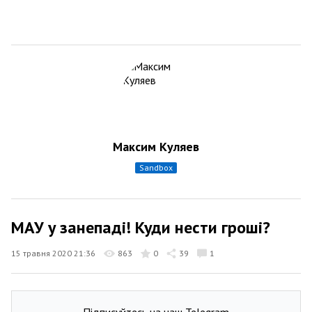
Максим Куляев
sandbox
МАУ у занепаді! Куди нести гроші?
15 травня 2020 21:36
863
0
39
1
Підписуйтесь на наш Telegram