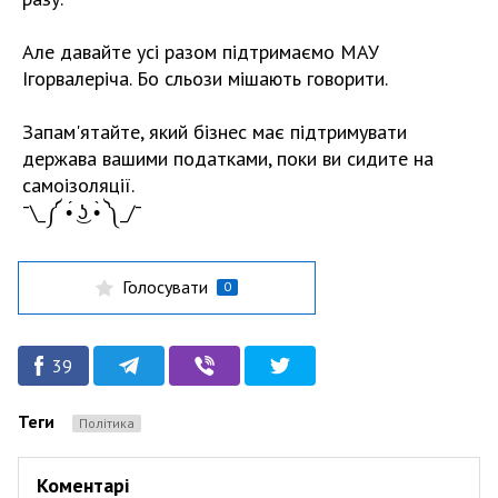
Але давайте усі разом підтримаємо МАУ
Ігорвалеріча. Бо сльози мішають говорити.
Запам'ятайте, який бізнес має підтримувати
держава вашими податками, поки ви сидите на
самоізоляції.
¯\_༼ •́ ͜ʖ •̀ ༽_/¯
Голосувати
0
39
Теги
Політика
Коментарі