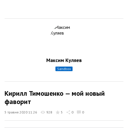
Максим Куляев
sandbox
Кирилл Тимошенко — мой новый
фаворит
5 травня 2020 11:26
928
5
0
0