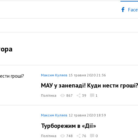
Face
тора
Максим Куляев
15 травня 2020 21:36
МАУ у занепаді! Куди нести гроші
Політика
867
39
1
Максим Куляев
12 травня 2020 18:59
Турборежим в «Дії»
Політика
748
76
0