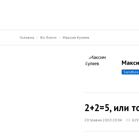
Головна
Всі блоги
Максим Куляев
Макси
sandbox
2+2=5, или 
20 травня 2020 20:04
619