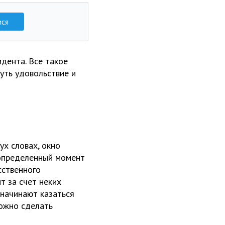
ися
дента. Все такое
нуть удовольствие и
ух словах, окно
 определенный момент
сственного
т за счет неких
 начинают казаться
можно сделать