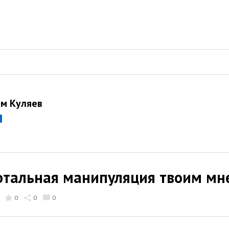
м Куляев
тотальная манипуляция твоим м
0
0
0